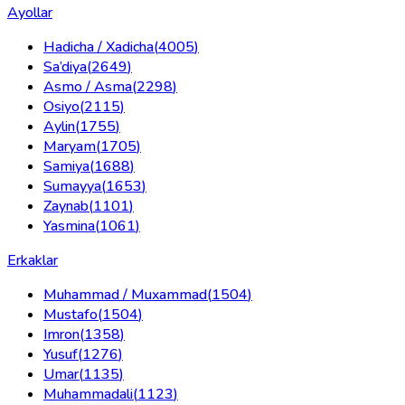
Ayollar
Hadicha / Xadicha
(
4005
)
Sa’diya
(
2649
)
Asmo / Asma
(
2298
)
Osiyo
(
2115
)
Aylin
(
1755
)
Maryam
(
1705
)
Samiya
(
1688
)
Sumayya
(
1653
)
Zaynab
(
1101
)
Yasmina
(
1061
)
Erkaklar
Muhammad / Muxammad
(
1504
)
Mustafo
(
1504
)
Imron
(
1358
)
Yusuf
(
1276
)
Umar
(
1135
)
Muhammadali
(
1123
)