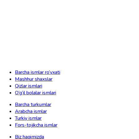
Barcha ismlar ro‘yxati
Mashhur shaxslar
Qizlar ismlari
O‘g‘il bolalar ismlari
Barcha turkumlar
Arabcha ismlar
Turkiy ismlar
Fors-tojikcha ismlar
Biz haqimizda