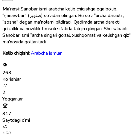
Ma’nosi:
Sanobar ismi arabcha kelib chiqishga ega bo‘lib,
“ṣanawbar” (صنوبر) so‘zidan olingan. Bu so‘z “archa daraxti”,
“sosna” degan ma’nolarni bildiradi. Qadimda archa daraxti
go‘zallik va noziklik timsoli sifatida talqin qilingan. Shu sababli
Sanobar ismi “archa singari go‘zal, xushqomat va kelishgan qiz”
ma’nosida qo‘llaniladi.
Kelib chiqishi:
Arabcha ismlar
👁
263
Ko‘rishlar
🤍
2
Yoqqanlar
🏆
317
Saytdagi o‘rni
👶
150