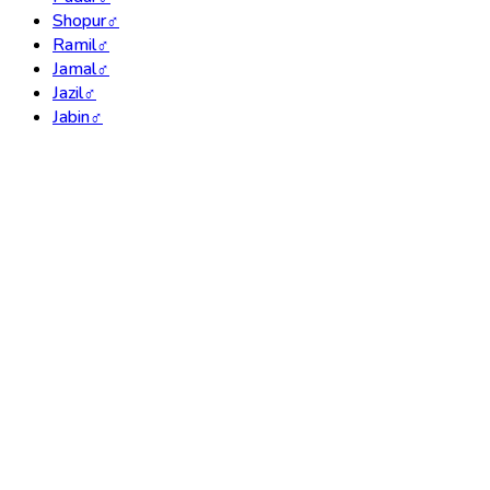
Shopur
♂
Ramil
♂
Jamal
♂
Jazil
♂
Jabin
♂