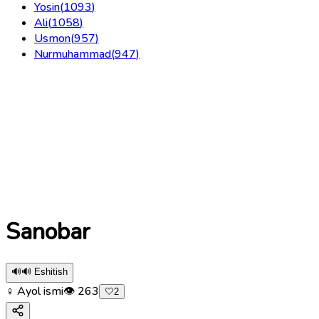
Yosin
(
1093
)
Ali
(
1058
)
Usmon
(
957
)
Nurmuhammad
(
947
)
Sanobar
🔊
🔊 Eshitish
♀ Ayol ismi
👁
263
🤍
2