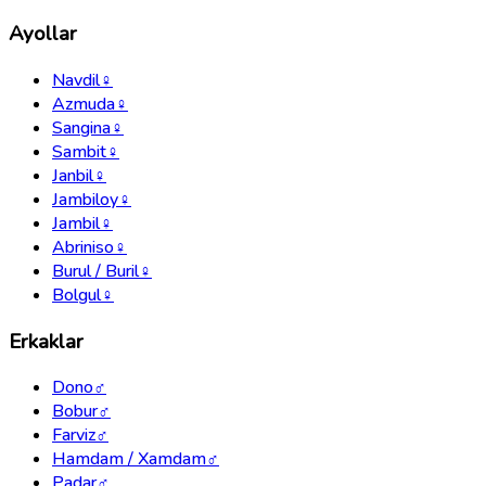
Ayollar
Navdil
♀
Azmuda
♀
Sangina
♀
Sambit
♀
Janbil
♀
Jambiloy
♀
Jambil
♀
Abriniso
♀
Burul / Buril
♀
Bolgul
♀
Erkaklar
Dono
♂
Bobur
♂
Farviz
♂
Hamdam / Xamdam
♂
Padar
♂