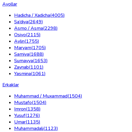
Ayollar
Hadicha / Xadicha
(
4005
)
Sa’diya
(
2649
)
Asmo / Asma
(
2298
)
Osiyo
(
2115
)
Aylin
(
1755
)
Maryam
(
1705
)
Samiya
(
1688
)
Sumayya
(
1653
)
Zaynab
(
1101
)
Yasmina
(
1061
)
Erkaklar
Muhammad / Muxammad
(
1504
)
Mustafo
(
1504
)
Imron
(
1358
)
Yusuf
(
1276
)
Umar
(
1135
)
Muhammadali
(
1123
)