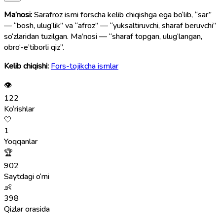
Ma’nosi:
Sarafroz ismi forscha kelib chiqishga ega bo‘lib, “sar”
— “bosh, ulug‘lik” va “afroz” — “yuksaltiruvchi, sharaf beruvchi”
so‘zlaridan tuzilgan. Ma’nosi — “sharaf topgan, ulug‘langan,
obro‘-e’tiborli qiz”.
Kelib chiqishi:
Fors-tojikcha ismlar
👁
122
Ko‘rishlar
🤍
1
Yoqqanlar
🏆
902
Saytdagi o‘rni
👶
398
Qizlar orasida