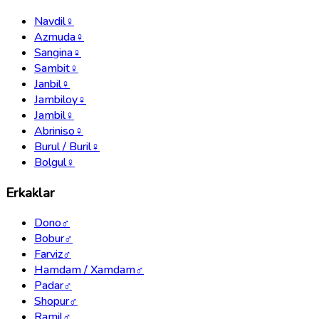
Navdil
♀
Azmuda
♀
Sangina
♀
Sambit
♀
Janbil
♀
Jambiloy
♀
Jambil
♀
Abriniso
♀
Burul / Buril
♀
Bolgul
♀
Erkaklar
Dono
♂
Bobur
♂
Farviz
♂
Hamdam / Xamdam
♂
Padar
♂
Shopur
♂
Ramil
♂