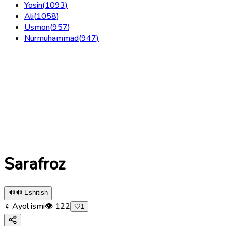
Yosin
(
1093
)
Ali
(
1058
)
Usmon
(
957
)
Nurmuhammad
(
947
)
Sarafroz
🔊
🔊 Eshitish
♀ Ayol ismi
👁
122
🤍
1