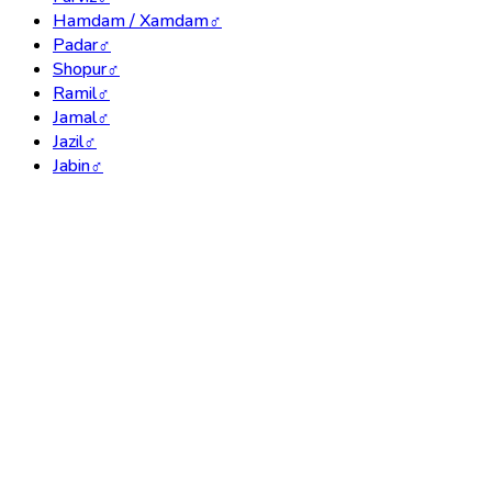
Hamdam / Xamdam
♂
Padar
♂
Shopur
♂
Ramil
♂
Jamal
♂
Jazil
♂
Jabin
♂