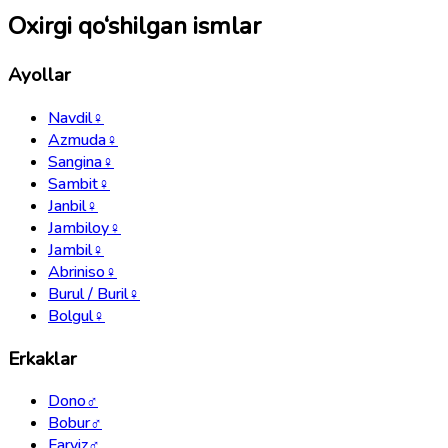
Oxirgi qo‘shilgan ismlar
Ayollar
Navdil
♀
Azmuda
♀
Sangina
♀
Sambit
♀
Janbil
♀
Jambiloy
♀
Jambil
♀
Abriniso
♀
Burul / Buril
♀
Bolgul
♀
Erkaklar
Dono
♂
Bobur
♂
Farviz
♂