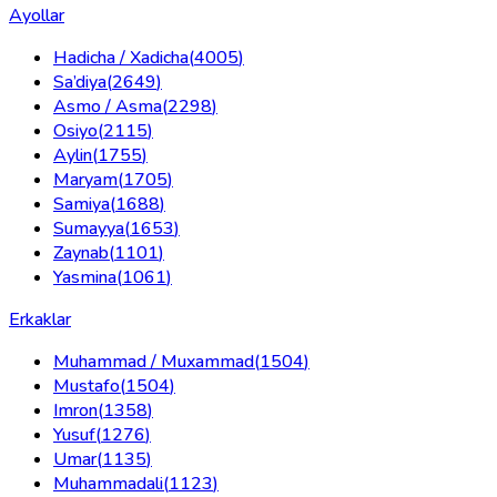
Ayollar
Hadicha / Xadicha
(
4005
)
Sa’diya
(
2649
)
Asmo / Asma
(
2298
)
Osiyo
(
2115
)
Aylin
(
1755
)
Maryam
(
1705
)
Samiya
(
1688
)
Sumayya
(
1653
)
Zaynab
(
1101
)
Yasmina
(
1061
)
Erkaklar
Muhammad / Muxammad
(
1504
)
Mustafo
(
1504
)
Imron
(
1358
)
Yusuf
(
1276
)
Umar
(
1135
)
Muhammadali
(
1123
)