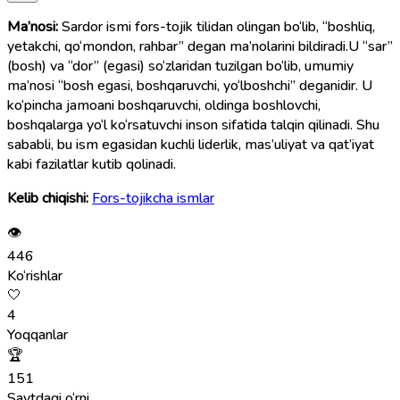
Ma’nosi:
Sardor ismi fors-tojik tilidan olingan bo‘lib, “boshliq,
yetakchi, qo‘mondon, rahbar” degan ma’nolarini bildiradi.U “sar”
(bosh) va “dor” (egasi) so‘zlaridan tuzilgan bo‘lib, umumiy
ma’nosi “bosh egasi, boshqaruvchi, yo‘lboshchi” deganidir. U
ko‘pincha jamoani boshqaruvchi, oldinga boshlovchi,
boshqalarga yo‘l ko‘rsatuvchi inson sifatida talqin qilinadi. Shu
sababli, bu ism egasidan kuchli liderlik, mas’uliyat va qat’iyat
kabi fazilatlar kutib qolinadi.
Kelib chiqishi:
Fors-tojikcha ismlar
👁
446
Ko‘rishlar
🤍
4
Yoqqanlar
🏆
151
Saytdagi o‘rni