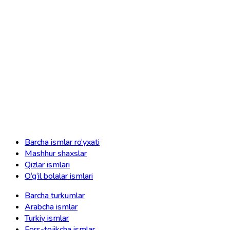
Barcha ismlar ro‘yxati
Mashhur shaxslar
Qizlar ismlari
O‘g‘il bolalar ismlari
Barcha turkumlar
Arabcha ismlar
Turkiy ismlar
Fors-tojikcha ismlar