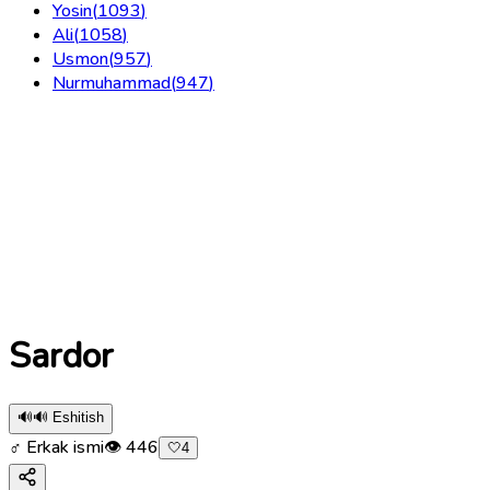
Yosin
(
1093
)
Ali
(
1058
)
Usmon
(
957
)
Nurmuhammad
(
947
)
Sardor
🔊
🔊 Eshitish
♂ Erkak ismi
👁
446
🤍
4