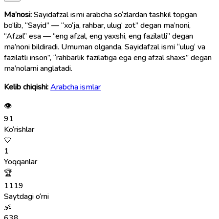
Ma’nosi:
Sayidafzal ismi arabcha so‘zlardan tashkil topgan
bo‘lib, “Sayid” — “xo‘ja, rahbar, ulug‘ zot” degan ma’noni,
“Afzal” esa — “eng afzal, eng yaxshi, eng fazilatli” degan
ma’noni bildiradi. Umuman olganda, Sayidafzal ismi “ulug‘ va
fazilatli inson”, “rahbarlik fazilatiga ega eng afzal shaxs” degan
ma’nolarni anglatadi.
Kelib chiqishi:
Arabcha ismlar
👁
91
Ko‘rishlar
🤍
1
Yoqqanlar
🏆
1119
Saytdagi o‘rni
👶
638