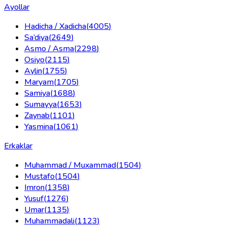
Ayollar
Hadicha / Xadicha
(
4005
)
Sa’diya
(
2649
)
Asmo / Asma
(
2298
)
Osiyo
(
2115
)
Aylin
(
1755
)
Maryam
(
1705
)
Samiya
(
1688
)
Sumayya
(
1653
)
Zaynab
(
1101
)
Yasmina
(
1061
)
Erkaklar
Muhammad / Muxammad
(
1504
)
Mustafo
(
1504
)
Imron
(
1358
)
Yusuf
(
1276
)
Umar
(
1135
)
Muhammadali
(
1123
)