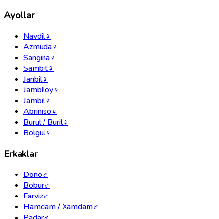
Ayollar
Navdil
♀
Azmuda
♀
Sangina
♀
Sambit
♀
Janbil
♀
Jambiloy
♀
Jambil
♀
Abriniso
♀
Burul / Buril
♀
Bolgul
♀
Erkaklar
Dono
♂
Bobur
♂
Farviz
♂
Hamdam / Xamdam
♂
Padar
♂