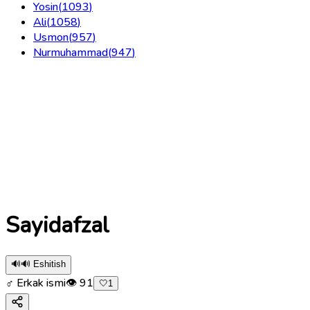
Yosin
(
1093
)
Ali
(
1058
)
Usmon
(
957
)
Nurmuhammad
(
947
)
Sayidafzal
🔊
🔊 Eshitish
♂ Erkak ismi
👁
91
🤍
1