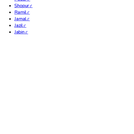
Shopur
♂
Ramil
♂
Jamal
♂
Jazil
♂
Jabin
♂