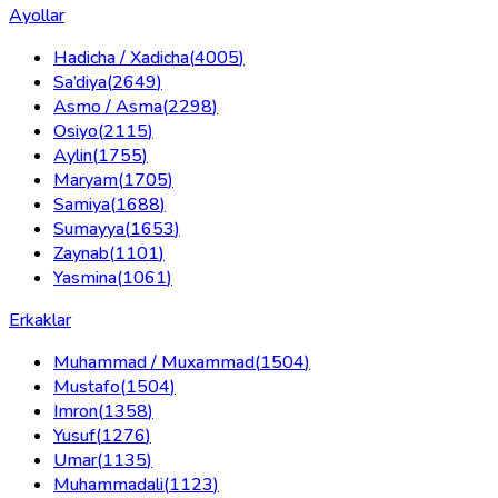
Ayollar
Hadicha / Xadicha
(
4005
)
Sa’diya
(
2649
)
Asmo / Asma
(
2298
)
Osiyo
(
2115
)
Aylin
(
1755
)
Maryam
(
1705
)
Samiya
(
1688
)
Sumayya
(
1653
)
Zaynab
(
1101
)
Yasmina
(
1061
)
Erkaklar
Muhammad / Muxammad
(
1504
)
Mustafo
(
1504
)
Imron
(
1358
)
Yusuf
(
1276
)
Umar
(
1135
)
Muhammadali
(
1123
)