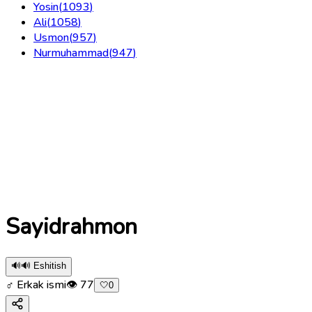
Yosin
(
1093
)
Ali
(
1058
)
Usmon
(
957
)
Nurmuhammad
(
947
)
Sayidrahmon
🔊
🔊 Eshitish
♂ Erkak ismi
👁
77
🤍
0