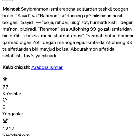
Ma’nosi:
Sayidrahmon ismi arabcha so‘zlardan tashkil topgan
bo‘lib, “Sayid” va “Rahmon” so‘zlarining qo‘shilishidan hosil
bo‘lgan. “Sayid” — “xo‘ja, rahbar, ulug‘ zot, hurmatli kishi” degan
ma’noni bildiradi. “Rahmon” esa Allohning 99 go‘zal ismlaridan
biri bo‘lib, “cheksiz mehr-shafqat egasi”, “rahmati butun borliqni
qamrab olgan Zot” degan ma’noga ega. Ismlarda Allohning 99
ta sifatlaridan biri mavjud bo‘lsa, Abdurahmon sifatida
ishlatilishi tavfsiya qilinadi.
Kelib chiqishi:
Arabcha ismlar
👁
77
Ko‘rishlar
🤍
0
Yoqqanlar
🏆
1217
Saytdagi o‘rni