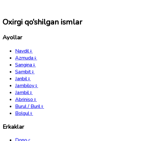
Oxirgi qo‘shilgan ismlar
Ayollar
Navdil
♀
Azmuda
♀
Sangina
♀
Sambit
♀
Janbil
♀
Jambiloy
♀
Jambil
♀
Abriniso
♀
Burul / Buril
♀
Bolgul
♀
Erkaklar
Dono
♂