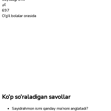
👶
697
O‘g‘il bolalar orasida
Ko‘p so‘raladigan savollar
Sayidrahmon ismi qanday ma’noni anglatadi?