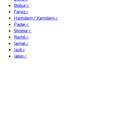
Bobur
♂
Farviz
♂
Hamdam / Xamdam
♂
Padar
♂
Shopur
♂
Ramil
♂
Jamal
♂
Jazil
♂
Jabin
♂