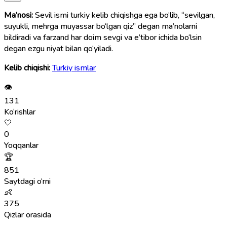
Ma’nosi:
Sevil ismi turkiy kelib chiqishga ega bo‘lib, “sevilgan,
suyukli, mehrga muyassar bo‘lgan qiz” degan ma’nolarni
bildiradi va farzand har doim sevgi va e’tibor ichida bo‘lsin
degan ezgu niyat bilan qo‘yiladi.
Kelib chiqishi:
Turkiy ismlar
👁
131
Ko‘rishlar
🤍
0
Yoqqanlar
🏆
851
Saytdagi o‘rni
👶
375
Qizlar orasida