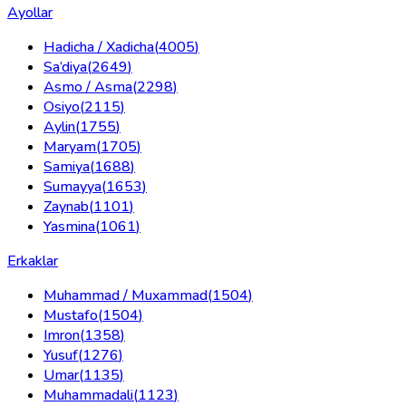
Ayollar
Hadicha / Xadicha
(
4005
)
Sa’diya
(
2649
)
Asmo / Asma
(
2298
)
Osiyo
(
2115
)
Aylin
(
1755
)
Maryam
(
1705
)
Samiya
(
1688
)
Sumayya
(
1653
)
Zaynab
(
1101
)
Yasmina
(
1061
)
Erkaklar
Muhammad / Muxammad
(
1504
)
Mustafo
(
1504
)
Imron
(
1358
)
Yusuf
(
1276
)
Umar
(
1135
)
Muhammadali
(
1123
)