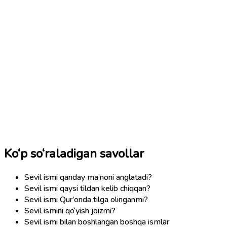
Ko‘p so‘raladigan savollar
Sevil ismi qanday ma’noni anglatadi?
Sevil ismi qaysi tildan kelib chiqqan?
Sevil ismi Qur’onda tilga olinganmi?
Sevil ismini qo‘yish joizmi?
Sevil ismi bilan boshlangan boshqa ismlar