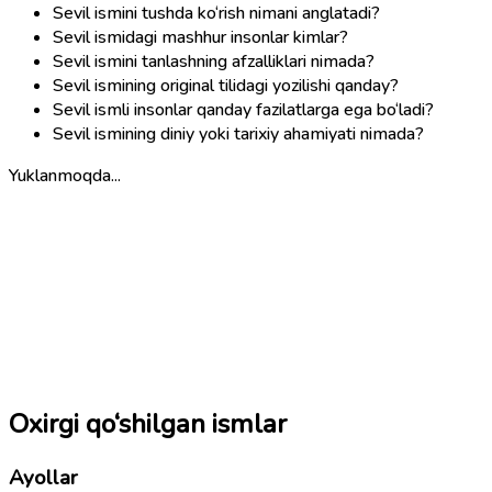
Sevil ismini tushda ko‘rish nimani anglatadi?
Sevil ismidagi mashhur insonlar kimlar?
Sevil ismini tanlashning afzalliklari nimada?
Sevil ismining original tilidagi yozilishi qanday?
Sevil ismli insonlar qanday fazilatlarga ega bo‘ladi?
Sevil ismining diniy yoki tarixiy ahamiyati nimada?
Yuklanmoqda...
Oxirgi qo‘shilgan ismlar
Ayollar