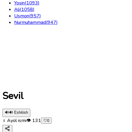
Yosin
(
1093
)
Ali
(
1058
)
Usmon
(
957
)
Nurmuhammad
(
947
)
Sevil
🔊
🔊 Eshitish
♀ Ayol ismi
👁
131
🤍
0