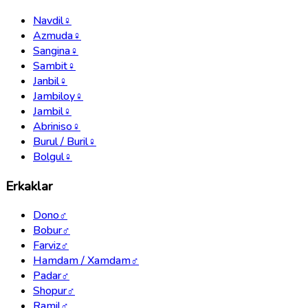
Navdil
♀
Azmuda
♀
Sangina
♀
Sambit
♀
Janbil
♀
Jambiloy
♀
Jambil
♀
Abriniso
♀
Burul / Buril
♀
Bolgul
♀
Erkaklar
Dono
♂
Bobur
♂
Farviz
♂
Hamdam / Xamdam
♂
Padar
♂
Shopur
♂
Ramil
♂