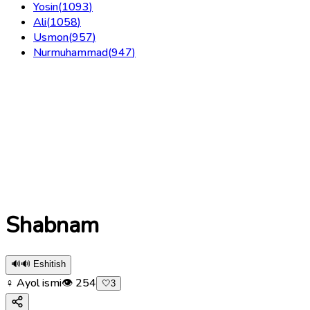
Yosin
(
1093
)
Ali
(
1058
)
Usmon
(
957
)
Nurmuhammad
(
947
)
Shabnam
🔊
🔊 Eshitish
♀ Ayol ismi
👁
254
🤍
3