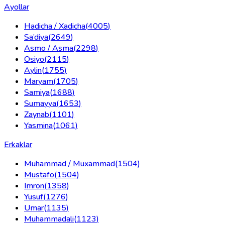
Ayollar
Hadicha / Xadicha
(
4005
)
Sa’diya
(
2649
)
Asmo / Asma
(
2298
)
Osiyo
(
2115
)
Aylin
(
1755
)
Maryam
(
1705
)
Samiya
(
1688
)
Sumayya
(
1653
)
Zaynab
(
1101
)
Yasmina
(
1061
)
Erkaklar
Muhammad / Muxammad
(
1504
)
Mustafo
(
1504
)
Imron
(
1358
)
Yusuf
(
1276
)
Umar
(
1135
)
Muhammadali
(
1123
)