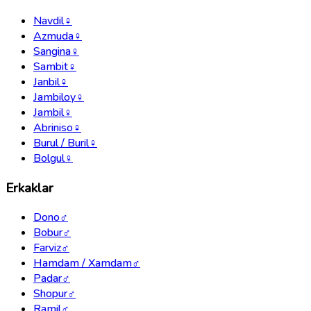
Navdil
♀
Azmuda
♀
Sangina
♀
Sambit
♀
Janbil
♀
Jambiloy
♀
Jambil
♀
Abriniso
♀
Burul / Buril
♀
Bolgul
♀
Erkaklar
Dono
♂
Bobur
♂
Farviz
♂
Hamdam / Xamdam
♂
Padar
♂
Shopur
♂
Ramil
♂