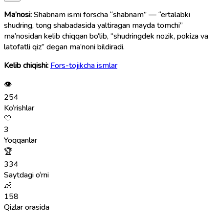
Ma’nosi:
Shabnam ismi forscha “shabnam” — “ertalabki
shudring, tong shabadasida yaltiragan mayda tomchi”
ma’nosidan kelib chiqqan bo‘lib, “shudringdek nozik, pokiza va
latofatli qiz” degan ma’noni bildiradi.
Kelib chiqishi:
Fors-tojikcha ismlar
👁
254
Ko‘rishlar
🤍
3
Yoqqanlar
🏆
334
Saytdagi o‘rni
👶
158
Qizlar orasida