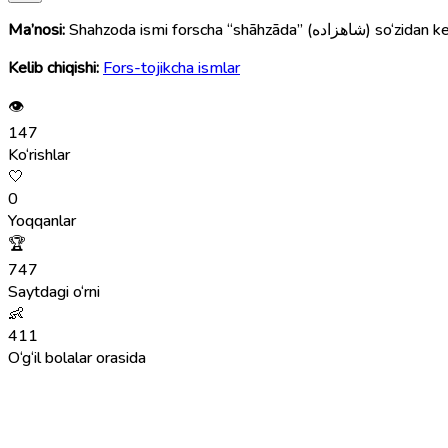
Ma’nosi:
Shahzoda ismi for
Kelib chiqishi:
Fors-tojikcha ismlar
👁
147
Ko‘rishlar
🤍
0
Yoqqanlar
🏆
747
Saytdagi o‘rni
👶
411
O‘g‘il bolalar orasida