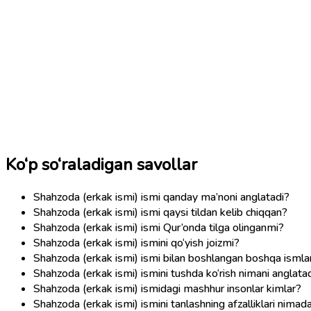
Ko‘p so‘raladigan savollar
Shahzoda (erkak ismi) ismi qanday ma’noni anglatadi?
Shahzoda (erkak ismi) ismi qaysi tildan kelib chiqqan?
Shahzoda (erkak ismi) ismi Qur’onda tilga olinganmi?
Shahzoda (erkak ismi) ismini qo‘yish joizmi?
Shahzoda (erkak ismi) ismi bilan boshlangan boshqa ismla
Shahzoda (erkak ismi) ismini tushda ko‘rish nimani anglata
Shahzoda (erkak ismi) ismidagi mashhur insonlar kimlar?
Shahzoda (erkak ismi) ismini tanlashning afzalliklari nimad