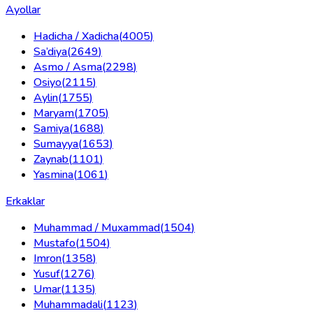
Ayollar
Hadicha / Xadicha
(
4005
)
Sa’diya
(
2649
)
Asmo / Asma
(
2298
)
Osiyo
(
2115
)
Aylin
(
1755
)
Maryam
(
1705
)
Samiya
(
1688
)
Sumayya
(
1653
)
Zaynab
(
1101
)
Yasmina
(
1061
)
Erkaklar
Muhammad / Muxammad
(
1504
)
Mustafo
(
1504
)
Imron
(
1358
)
Yusuf
(
1276
)
Umar
(
1135
)
Muhammadali
(
1123
)