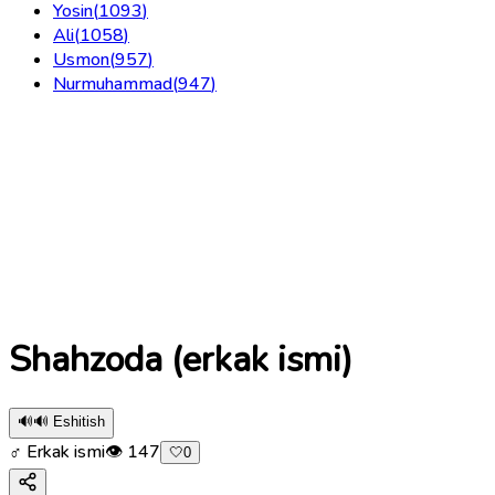
Yosin
(
1093
)
Ali
(
1058
)
Usmon
(
957
)
Nurmuhammad
(
947
)
Shahzoda (erkak ismi)
🔊
🔊 Eshitish
♂ Erkak ismi
👁
147
🤍
0