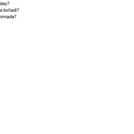
nday?
a bo‘ladi?
i nimada?