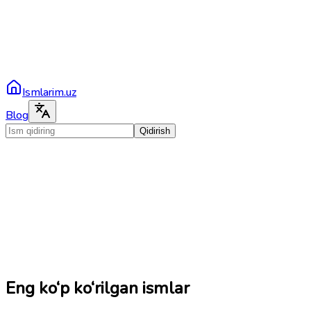
Ismlarim.uz
Blog
Qidirish
Eng ko‘p ko‘rilgan ismlar