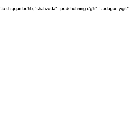
scha “shāhzāda” (شاهزاده) so‘zidan kelib chiqqan bo‘lib, “shahzoda”, “podshohning o‘g‘li”, “zod