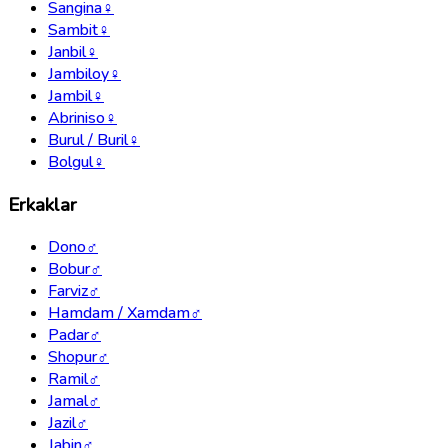
Sangina
♀
Sambit
♀
Janbil
♀
Jambiloy
♀
Jambil
♀
Abriniso
♀
Burul / Buril
♀
Bolgul
♀
Erkaklar
Dono
♂
Bobur
♂
Farviz
♂
Hamdam / Xamdam
♂
Padar
♂
Shopur
♂
Ramil
♂
Jamal
♂
Jazil
♂
Jabin
♂