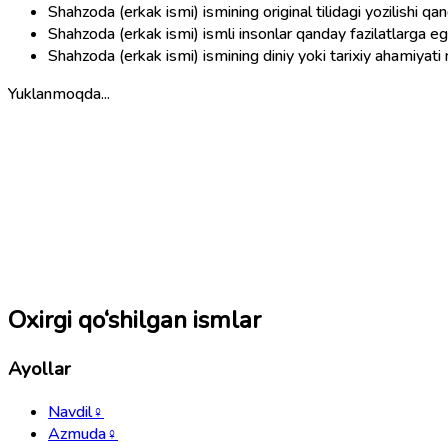
Shahzoda (erkak ismi) ismining original tilidagi yozilishi qa
Shahzoda (erkak ismi) ismli insonlar qanday fazilatlarga eg
Shahzoda (erkak ismi) ismining diniy yoki tarixiy ahamiyat
Yuklanmoqda...
Oxirgi qo‘shilgan ismlar
Ayollar
Navdil
♀
Azmuda
♀