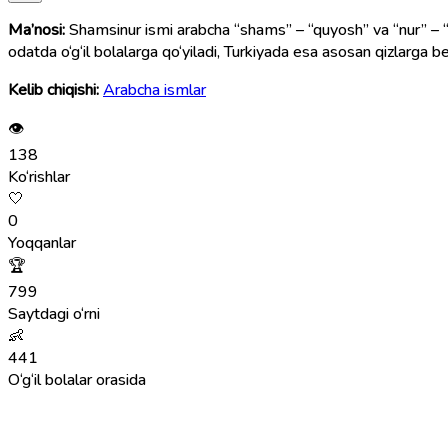
Ma’nosi:
Shamsinur ismi arabcha “shams” – “quyosh” va “nur” – “yor
odatda o‘g‘il bolalarga qo‘yiladi, Turkiyada esa asosan qizlarga ber
Kelib chiqishi:
Arabcha ismlar
👁
138
Ko‘rishlar
🤍
0
Yoqqanlar
🏆
799
Saytdagi o‘rni
👶
441
O‘g‘il bolalar orasida