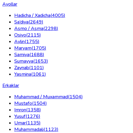
Ayollar
Hadicha / Xadicha
(
4005
)
Sa’diya
(
2649
)
Asmo / Asma
(
2298
)
Osiyo
(
2115
)
Aylin
(
1755
)
Maryam
(
1705
)
Samiya
(
1688
)
Sumayya
(
1653
)
Zaynab
(
1101
)
Yasmina
(
1061
)
Erkaklar
Muhammad / Muxammad
(
1504
)
Mustafo
(
1504
)
Imron
(
1358
)
Yusuf
(
1276
)
Umar
(
1135
)
Muhammadali
(
1123
)