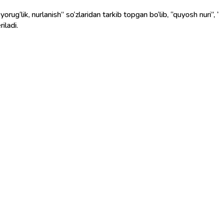
ug‘lik, nurlanish” so‘zlaridan tarkib topgan bo‘lib, “quyosh nuri”,
iladi.