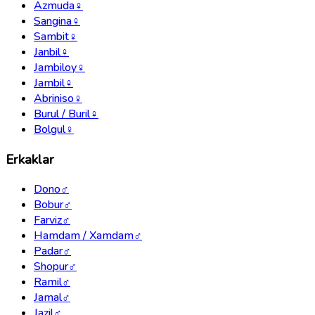
Azmuda
♀
Sangina
♀
Sambit
♀
Janbil
♀
Jambiloy
♀
Jambil
♀
Abriniso
♀
Burul / Buril
♀
Bolgul
♀
Erkaklar
Dono
♂
Bobur
♂
Farviz
♂
Hamdam / Xamdam
♂
Padar
♂
Shopur
♂
Ramil
♂
Jamal
♂
Jazil
♂