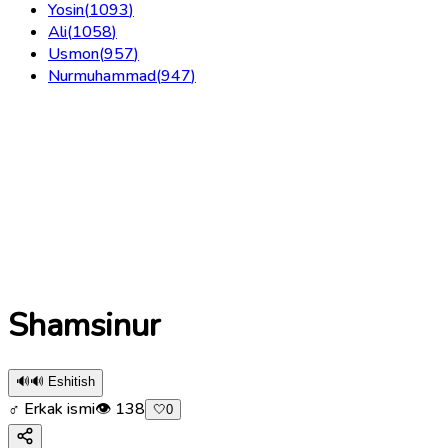
Yosin
(
1093
)
Ali
(
1058
)
Usmon
(
957
)
Nurmuhammad
(
947
)
Shamsinur
🔊
🔊 Eshitish
♂ Erkak ismi
👁
138
🤍
0