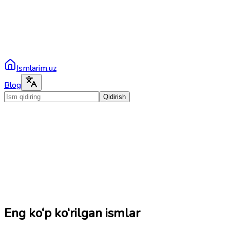
Ismlarim.uz
Blog
Qidirish
Eng ko‘p ko‘rilgan ismlar