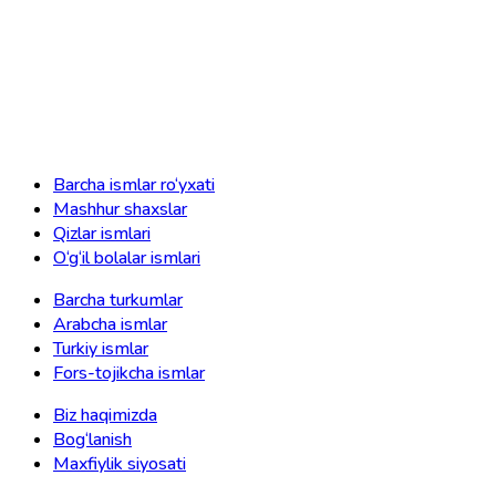
Barcha ismlar ro‘yxati
Mashhur shaxslar
Qizlar ismlari
O‘g‘il bolalar ismlari
Barcha turkumlar
Arabcha ismlar
Turkiy ismlar
Fors-tojikcha ismlar
Biz haqimizda
Bog‘lanish
Maxfiylik siyosati