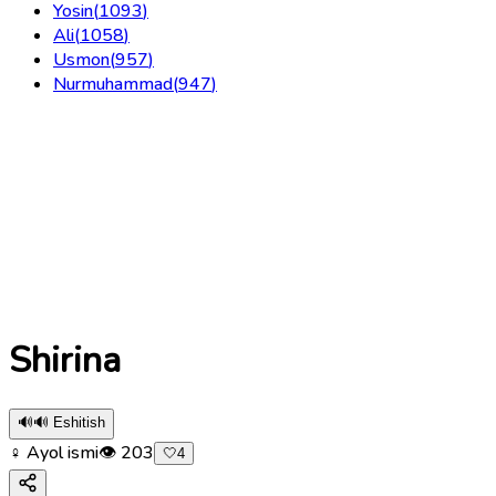
Yosin
(
1093
)
Ali
(
1058
)
Usmon
(
957
)
Nurmuhammad
(
947
)
Shirina
🔊
🔊 Eshitish
♀ Ayol ismi
👁
203
🤍
4