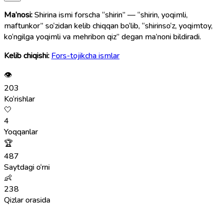
Ma’nosi:
Shirina ismi forscha “shirin” — “shirin, yoqimli,
maftunkor” so‘zidan kelib chiqqan bo‘lib, “shirinso‘z, yoqimtoy,
ko‘ngilga yoqimli va mehribon qiz” degan ma’noni bildiradi.
Kelib chiqishi:
Fors-tojikcha ismlar
👁
203
Ko‘rishlar
🤍
4
Yoqqanlar
🏆
487
Saytdagi o‘rni
👶
238
Qizlar orasida