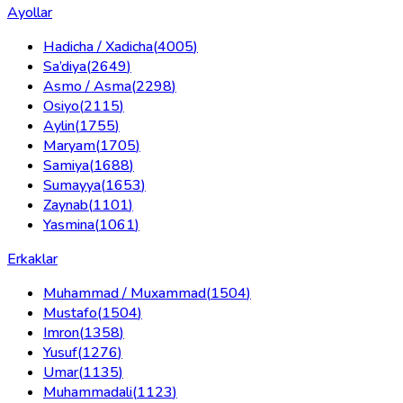
Ayollar
Hadicha / Xadicha
(
4005
)
Sa’diya
(
2649
)
Asmo / Asma
(
2298
)
Osiyo
(
2115
)
Aylin
(
1755
)
Maryam
(
1705
)
Samiya
(
1688
)
Sumayya
(
1653
)
Zaynab
(
1101
)
Yasmina
(
1061
)
Erkaklar
Muhammad / Muxammad
(
1504
)
Mustafo
(
1504
)
Imron
(
1358
)
Yusuf
(
1276
)
Umar
(
1135
)
Muhammadali
(
1123
)