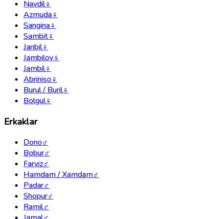
Navdil
♀
Azmuda
♀
Sangina
♀
Sambit
♀
Janbil
♀
Jambiloy
♀
Jambil
♀
Abriniso
♀
Burul / Buril
♀
Bolgul
♀
Erkaklar
Dono
♂
Bobur
♂
Farviz
♂
Hamdam / Xamdam
♂
Padar
♂
Shopur
♂
Ramil
♂
Jamal
♂