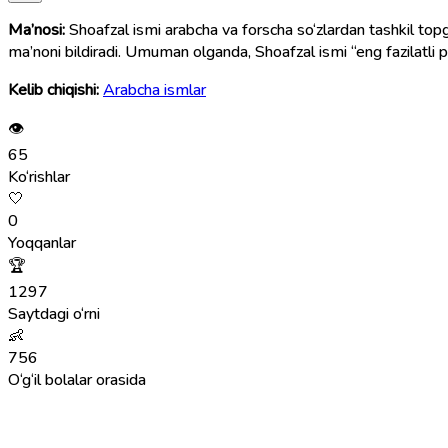
Ma’nosi:
Shoafzal ismi arabcha va forscha so‘zlardan tashkil top
ma’noni bildiradi. Umuman olganda, Shoafzal ismi “eng fazilatli po
Kelib chiqishi:
Arabcha ismlar
👁
65
Ko‘rishlar
🤍
0
Yoqqanlar
🏆
1297
Saytdagi o‘rni
👶
756
O‘g‘il bolalar orasida