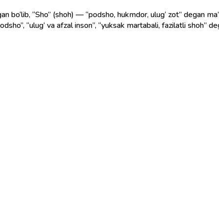
gan bo‘lib, “Sho” (shoh) — “podsho, hukmdor, ulug‘ zot” degan ma’n
dsho”, “ulug‘ va afzal inson”, “yuksak martabali, fazilatli shoh” d