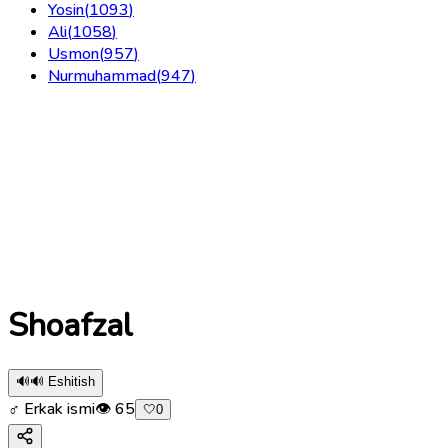
Yosin
(
1093
)
Ali
(
1058
)
Usmon
(
957
)
Nurmuhammad
(
947
)
Shoafzal
🔊
🔊 Eshitish
♂ Erkak ismi
👁
65
🤍
0