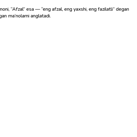
oni, “Afzal” esa — “eng afzal, eng yaxshi, eng fazilatli” degan
egan ma’nolarni anglatadi.