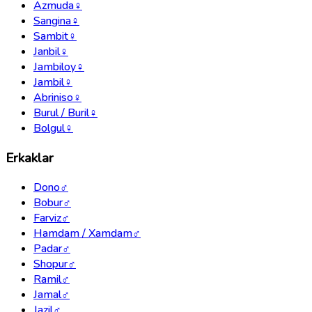
Azmuda
♀
Sangina
♀
Sambit
♀
Janbil
♀
Jambiloy
♀
Jambil
♀
Abriniso
♀
Burul / Buril
♀
Bolgul
♀
Erkaklar
Dono
♂
Bobur
♂
Farviz
♂
Hamdam / Xamdam
♂
Padar
♂
Shopur
♂
Ramil
♂
Jamal
♂
Jazil
♂