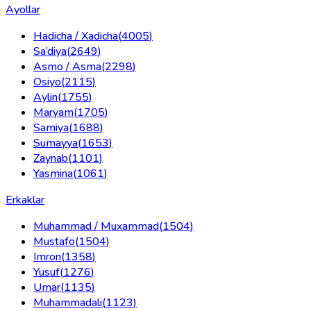
Ayollar
Hadicha / Xadicha
(
4005
)
Sa’diya
(
2649
)
Asmo / Asma
(
2298
)
Osiyo
(
2115
)
Aylin
(
1755
)
Maryam
(
1705
)
Samiya
(
1688
)
Sumayya
(
1653
)
Zaynab
(
1101
)
Yasmina
(
1061
)
Erkaklar
Muhammad / Muxammad
(
1504
)
Mustafo
(
1504
)
Imron
(
1358
)
Yusuf
(
1276
)
Umar
(
1135
)
Muhammadali
(
1123
)