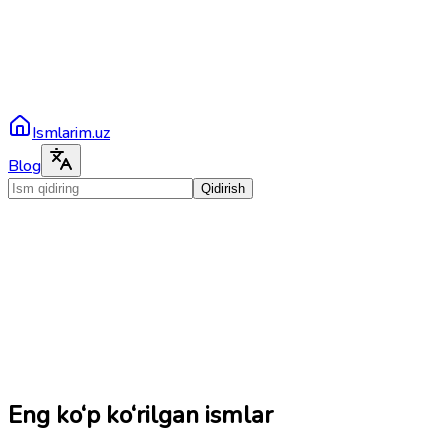
Ismlarim.uz
Blog
Qidirish
Eng ko‘p ko‘rilgan ismlar