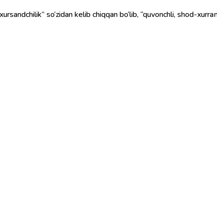
ursandchilik” so‘zidan kelib chiqqan bo‘lib, “quvonchli, shod-xurram