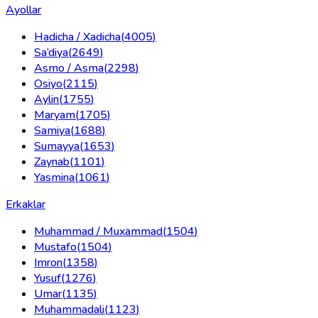
Ayollar
Hadicha / Xadicha
(
4005
)
Sa’diya
(
2649
)
Asmo / Asma
(
2298
)
Osiyo
(
2115
)
Aylin
(
1755
)
Maryam
(
1705
)
Samiya
(
1688
)
Sumayya
(
1653
)
Zaynab
(
1101
)
Yasmina
(
1061
)
Erkaklar
Muhammad / Muxammad
(
1504
)
Mustafo
(
1504
)
Imron
(
1358
)
Yusuf
(
1276
)
Umar
(
1135
)
Muhammadali
(
1123
)