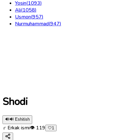
Yosin
(
1093
)
Ali
(
1058
)
Usmon
(
957
)
Nurmuhammad
(
947
)
Shodi
🔊
🔊 Eshitish
♂ Erkak ismi
👁
119
🤍
1