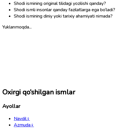
Shodi ismining original tilidagi yozilishi qanday?
Shodi ismli insonlar qanday fazilatlarga ega bo‘ladi?
Shodi ismining diniy yoki tarixiy ahamiyati nimada?
Yuklanmoqda...
Oxirgi qo‘shilgan ismlar
Ayollar
Navdil
♀
Azmuda
♀