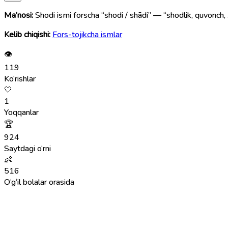
Ma’nosi:
Shodi ismi forscha “shodi / shādi” — “shodlik, quvonch, x
Kelib chiqishi:
Fors-tojikcha ismlar
👁
119
Ko‘rishlar
🤍
1
Yoqqanlar
🏆
924
Saytdagi o‘rni
👶
516
O‘g‘il bolalar orasida