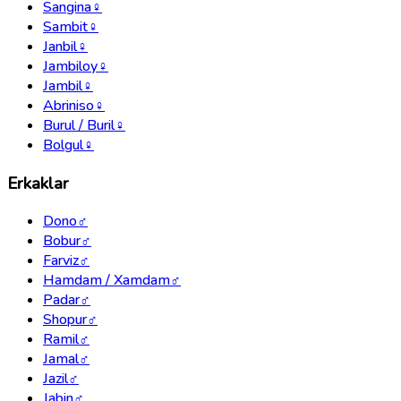
Sangina
♀
Sambit
♀
Janbil
♀
Jambiloy
♀
Jambil
♀
Abriniso
♀
Burul / Buril
♀
Bolgul
♀
Erkaklar
Dono
♂
Bobur
♂
Farviz
♂
Hamdam / Xamdam
♂
Padar
♂
Shopur
♂
Ramil
♂
Jamal
♂
Jazil
♂
Jabin
♂