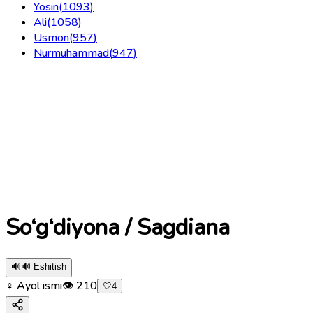
Yosin
(
1093
)
Ali
(
1058
)
Usmon
(
957
)
Nurmuhammad
(
947
)
So‘g‘diyona / Sagdiana
🔊
🔊 Eshitish
♀ Ayol ismi
👁
210
🤍
4