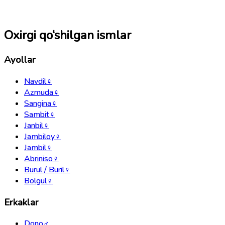
Oxirgi qo‘shilgan ismlar
Ayollar
Navdil
♀
Azmuda
♀
Sangina
♀
Sambit
♀
Janbil
♀
Jambiloy
♀
Jambil
♀
Abriniso
♀
Burul / Buril
♀
Bolgul
♀
Erkaklar
Dono
♂