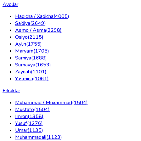
Ayollar
Hadicha / Xadicha
(
4005
)
Sa’diya
(
2649
)
Asmo / Asma
(
2298
)
Osiyo
(
2115
)
Aylin
(
1755
)
Maryam
(
1705
)
Samiya
(
1688
)
Sumayya
(
1653
)
Zaynab
(
1101
)
Yasmina
(
1061
)
Erkaklar
Muhammad / Muxammad
(
1504
)
Mustafo
(
1504
)
Imron
(
1358
)
Yusuf
(
1276
)
Umar
(
1135
)
Muhammadali
(
1123
)