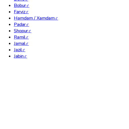
Bobur
♂
Farviz
♂
Hamdam / Xamdam
♂
Padar
♂
Shopur
♂
Ramil
♂
Jamal
♂
Jazil
♂
Jabin
♂