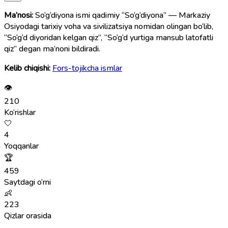
Ma’nosi:
So‘g‘diyona ismi qadimiy “So‘g‘diyona” — Markaziy
Osiyodagi tarixiy voha va sivilizatsiya nomidan olingan bo‘lib,
“So‘g‘d diyoridan kelgan qiz”, “So‘g‘d yurtiga mansub latofatli
qiz” degan ma’noni bildiradi.
Kelib chiqishi:
Fors-tojikcha ismlar
👁
210
Ko‘rishlar
🤍
4
Yoqqanlar
🏆
459
Saytdagi o‘rni
👶
223
Qizlar orasida