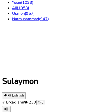
Yosin
(
1093
)
Ali
(
1058
)
Usmon
(
957
)
Nurmuhammad
(
947
)
Sulaymon
🔊
🔊 Eshitish
♂ Erkak ismi
👁
239
🤍
5