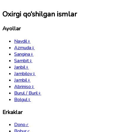
Oxirgi qo‘shilgan ismlar
Ayollar
Navdil
♀
Azmuda
♀
Sangina
♀
Sambit
♀
Janbil
♀
Jambiloy
♀
Jambil
♀
Abriniso
♀
Burul / Buril
♀
Bolgul
♀
Erkaklar
Dono
♂
Bobur
♂