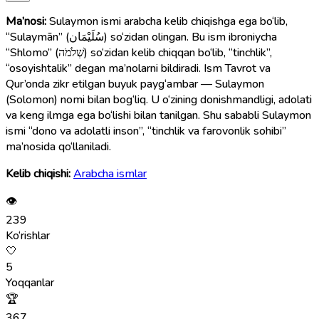
Ma’nosi:
Sulaymon ismi arabcha kelib chiqishga ega bo‘lib,
“Sulaymān” (سُلَيْمَان) so‘zidan olingan. Bu ism ibroniycha
“Shlomo” (שְׁלֹמֹה) so‘zidan kelib chiqqan bo‘lib, “tinchlik”,
“osoyishtalik” degan ma’nolarni bildiradi. Ism Tavrot va
Qur’onda zikr etilgan buyuk payg‘ambar — Sulaymon
(Solomon) nomi bilan bog‘liq. U o‘zining donishmandligi, adolati
va keng ilmga ega bo‘lishi bilan tanilgan. Shu sababli Sulaymon
ismi “dono va adolatli inson”, “tinchlik va farovonlik sohibi”
ma’nosida qo‘llaniladi.
Kelib chiqishi:
Arabcha ismlar
👁
239
Ko‘rishlar
🤍
5
Yoqqanlar
🏆
367