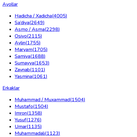
Ayollar
Hadicha / Xadicha
(
4005
)
Sa’diya
(
2649
)
Asmo / Asma
(
2298
)
Osiyo
(
2115
)
Aylin
(
1755
)
Maryam
(
1705
)
Samiya
(
1688
)
Sumayya
(
1653
)
Zaynab
(
1101
)
Yasmina
(
1061
)
Erkaklar
Muhammad / Muxammad
(
1504
)
Mustafo
(
1504
)
Imron
(
1358
)
Yusuf
(
1276
)
Umar
(
1135
)
Muhammadali
(
1123
)