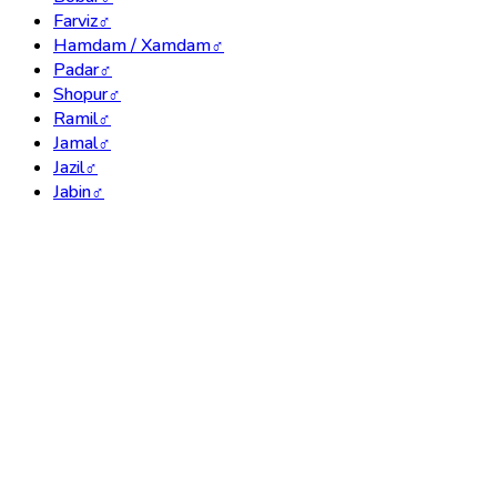
Farviz
♂
Hamdam / Xamdam
♂
Padar
♂
Shopur
♂
Ramil
♂
Jamal
♂
Jazil
♂
Jabin
♂