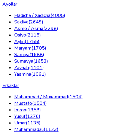
Ayollar
Hadicha / Xadicha
(
4005
)
Sa’diya
(
2649
)
Asmo / Asma
(
2298
)
Osiyo
(
2115
)
Aylin
(
1755
)
Maryam
(
1705
)
Samiya
(
1688
)
Sumayya
(
1653
)
Zaynab
(
1101
)
Yasmina
(
1061
)
Erkaklar
Muhammad / Muxammad
(
1504
)
Mustafo
(
1504
)
Imron
(
1358
)
Yusuf
(
1276
)
Umar
(
1135
)
Muhammadali
(
1123
)