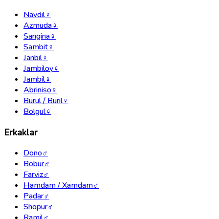
Navdil
♀
Azmuda
♀
Sangina
♀
Sambit
♀
Janbil
♀
Jambiloy
♀
Jambil
♀
Abriniso
♀
Burul / Buril
♀
Bolgul
♀
Erkaklar
Dono
♂
Bobur
♂
Farviz
♂
Hamdam / Xamdam
♂
Padar
♂
Shopur
♂
Ramil
♂