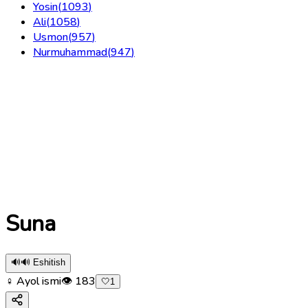
Yosin
(
1093
)
Ali
(
1058
)
Usmon
(
957
)
Nurmuhammad
(
947
)
Suna
🔊
🔊 Eshitish
♀ Ayol ismi
👁
183
🤍
1