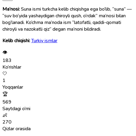
Ma’nosi:
Suna ismi turkcha kelib chiqishga ega bo‘lib, “suna” —
“suv bo‘yida yashaydigan chiroyli qush, o‘rdak” ma’nosi bilan
bog‘lanadi. Ko‘chma ma’noda ism “latofatli, qaddi-qomati
chiroyli va nazokatli qiz” degan ma’noni bildiradi.
Kelib chiqishi:
Turkiy ismlar
👁
183
Ko‘rishlar
🤍
1
Yoqqanlar
🏆
569
Saytdagi o‘rni
👶
270
Qizlar orasida