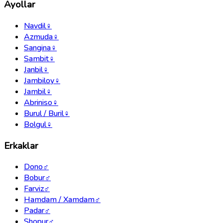
Ayollar
Navdil
♀
Azmuda
♀
Sangina
♀
Sambit
♀
Janbil
♀
Jambiloy
♀
Jambil
♀
Abriniso
♀
Burul / Buril
♀
Bolgul
♀
Erkaklar
Dono
♂
Bobur
♂
Farviz
♂
Hamdam / Xamdam
♂
Padar
♂
Shopur
♂