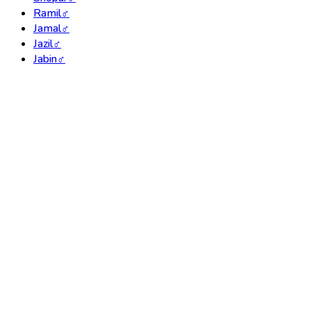
Ramil
♂
Jamal
♂
Jazil
♂
Jabin
♂