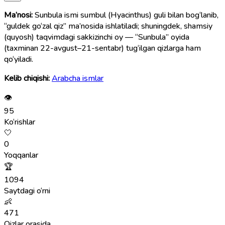
Ma’nosi:
Sunbula ismi sumbul (Hyacinthus) guli bilan bog‘lanib,
“guldek go‘zal qiz” ma’nosida ishlatiladi; shuningdek, shamsiy
(quyosh) taqvimdagi sakkizinchi oy — “Sunbula” oyida
(taxminan 22-avgust–21-sentabr) tug‘ilgan qizlarga ham
qo‘yiladi.
Kelib chiqishi:
Arabcha ismlar
👁
95
Ko‘rishlar
🤍
0
Yoqqanlar
🏆
1094
Saytdagi o‘rni
👶
471
Qizlar orasida