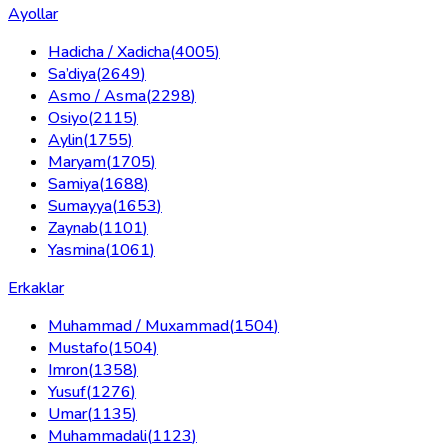
Ayollar
Hadicha / Xadicha
(
4005
)
Sa’diya
(
2649
)
Asmo / Asma
(
2298
)
Osiyo
(
2115
)
Aylin
(
1755
)
Maryam
(
1705
)
Samiya
(
1688
)
Sumayya
(
1653
)
Zaynab
(
1101
)
Yasmina
(
1061
)
Erkaklar
Muhammad / Muxammad
(
1504
)
Mustafo
(
1504
)
Imron
(
1358
)
Yusuf
(
1276
)
Umar
(
1135
)
Muhammadali
(
1123
)