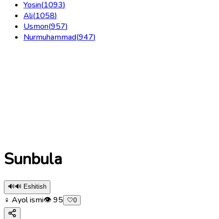
Yosin
(
1093
)
Ali
(
1058
)
Usmon
(
957
)
Nurmuhammad
(
947
)
Sunbula
🔊
🔊 Eshitish
♀ Ayol ismi
👁
95
🤍
0