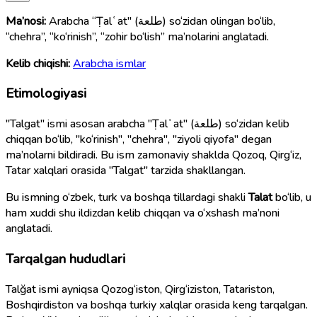
Ma’nosi:
Arabcha “Ṭalʿat" (طلعة) so‘zidan olingan bo‘lib,
“chehra”, “ko‘rinish”, “zohir bo‘lish” ma’nolarini anglatadi.
Kelib chiqishi:
Arabcha ismlar
Etimologiyasi
"Talgat" ismi asosan arabcha "Ṭalʿat" (طلعة) so‘zidan kelib
chiqqan bo‘lib, "ko‘rinish", "chehra", "ziyoli qiyofa" degan
ma’nolarni bildiradi. Bu ism zamonaviy shaklda Qozoq, Qirg‘iz,
Tatar xalqlari orasida "Talgat" tarzida shakllangan.
Bu ismning o‘zbek, turk va boshqa tillardagi shakli
Talat
bo‘lib, u
ham xuddi shu ildizdan kelib chiqqan va o‘xshash ma’noni
anglatadi.
Tarqalgan hududlari
Talğat ismi ayniqsa Qozog‘iston, Qirg‘iziston, Tatariston,
Boshqirdiston va boshqa turkiy xalqlar orasida keng tarqalgan.