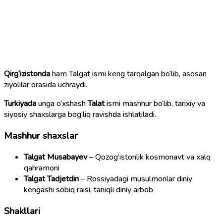
Qirg‘izistonda
ham Talgat ismi keng tarqalgan bo‘lib, asosan
ziyolilar orasida uchraydi.
Turkiyada
unga o‘xshash
Talat
ismi mashhur bo‘lib, tarixiy va
siyosiy shaxslarga bog‘liq ravishda ishlatiladi.
Mashhur shaxslar
Talgat Musabayev
– Qozog‘istonlik kosmonavt va xalq
qahramoni
Talgat Tadjetdin
– Rossiyadagi musulmonlar diniy
kengashi sobiq raisi, taniqli diniy arbob
Shakllari