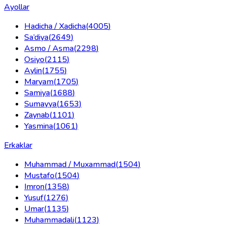
Ayollar
Hadicha / Xadicha
(
4005
)
Sa’diya
(
2649
)
Asmo / Asma
(
2298
)
Osiyo
(
2115
)
Aylin
(
1755
)
Maryam
(
1705
)
Samiya
(
1688
)
Sumayya
(
1653
)
Zaynab
(
1101
)
Yasmina
(
1061
)
Erkaklar
Muhammad / Muxammad
(
1504
)
Mustafo
(
1504
)
Imron
(
1358
)
Yusuf
(
1276
)
Umar
(
1135
)
Muhammadali
(
1123
)