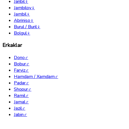
Janbil
♀
Jambiloy
♀
Jambil
♀
Abriniso
♀
Burul / Buril
♀
Bolgul
♀
Erkaklar
Dono
♂
Bobur
♂
Farviz
♂
Hamdam / Xamdam
♂
Padar
♂
Shopur
♂
Ramil
♂
Jamal
♂
Jazil
♂
Jabin
♂