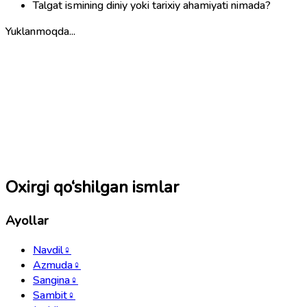
Talgat ismining diniy yoki tarixiy ahamiyati nimada?
Yuklanmoqda...
Oxirgi qo‘shilgan ismlar
Ayollar
Navdil
♀
Azmuda
♀
Sangina
♀
Sambit
♀