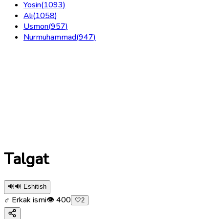
Yosin
(
1093
)
Ali
(
1058
)
Usmon
(
957
)
Nurmuhammad
(
947
)
Talgat
🔊
🔊 Eshitish
♂ Erkak ismi
👁
400
🤍
2