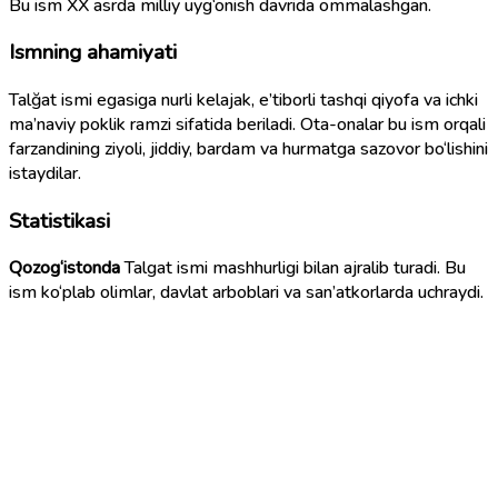
Bu ism XX asrda milliy uyg‘onish davrida ommalashgan.
Ismning ahamiyati
Talğat ismi egasiga nurli kelajak, e’tiborli tashqi qiyofa va ichki
ma’naviy poklik ramzi sifatida beriladi. Ota-onalar bu ism orqali
farzandining ziyoli, jiddiy, bardam va hurmatga sazovor bo‘lishini
istaydilar.
Statistikasi
Qozog‘istonda
Talgat ismi mashhurligi bilan ajralib turadi. Bu
ism ko‘plab olimlar, davlat arboblari va san’atkorlarda uchraydi.