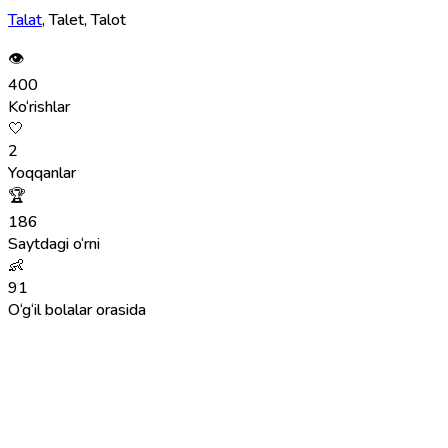
Talat
, Talet, Talot
👁
400
Ko‘rishlar
🤍
2
Yoqqanlar
🏆
186
Saytdagi o‘rni
👶
91
O‘g‘il bolalar orasida