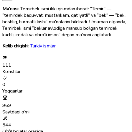
Ma’nosi:
Temirbek ismi ikki qismdan iborat: “Temir” —
“temirdek baquvvat, mustahkam, qat’iyatli” va “bek” — “bek,
boshliq, hurmatli kishi” ma’nolarini bildiradi. Umuman olganda,
Temirbek ismi “beklar avlodiga mansub bo‘lgan temirdek
kuchli, irodali va obro‘li inson” degan ma’noni anglatadi.
Kelib chiqishi:
Turkiy ismlar
👁
111
Ko‘rishlar
🤍
0
Yoqqanlar
🏆
969
Saytdagi o‘rni
👶
544
O‘g‘il bolalar orasida