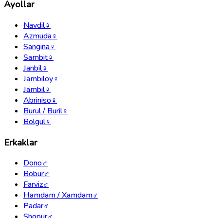
Ayollar
Navdil
♀
Azmuda
♀
Sangina
♀
Sambit
♀
Janbil
♀
Jambiloy
♀
Jambil
♀
Abriniso
♀
Burul / Buril
♀
Bolgul
♀
Erkaklar
Dono
♂
Bobur
♂
Farviz
♂
Hamdam / Xamdam
♂
Padar
♂
Shopur
♂