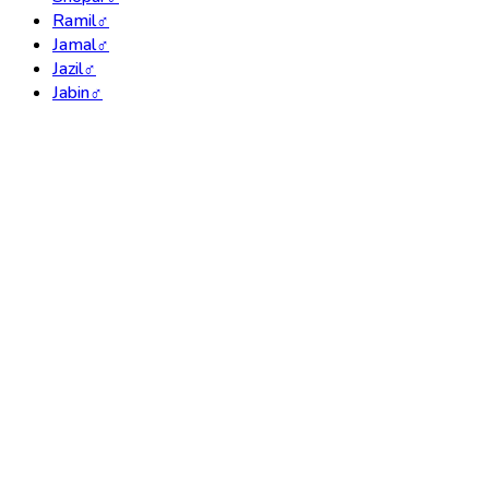
Ramil
♂
Jamal
♂
Jazil
♂
Jabin
♂