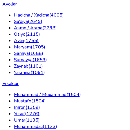
Ayollar
Hadicha / Xadicha
(
4005
)
Sa’diya
(
2649
)
Asmo / Asma
(
2298
)
Osiyo
(
2115
)
Aylin
(
1755
)
Maryam
(
1705
)
Samiya
(
1688
)
Sumayya
(
1653
)
Zaynab
(
1101
)
Yasmina
(
1061
)
Erkaklar
Muhammad / Muxammad
(
1504
)
Mustafo
(
1504
)
Imron
(
1358
)
Yusuf
(
1276
)
Umar
(
1135
)
Muhammadali
(
1123
)