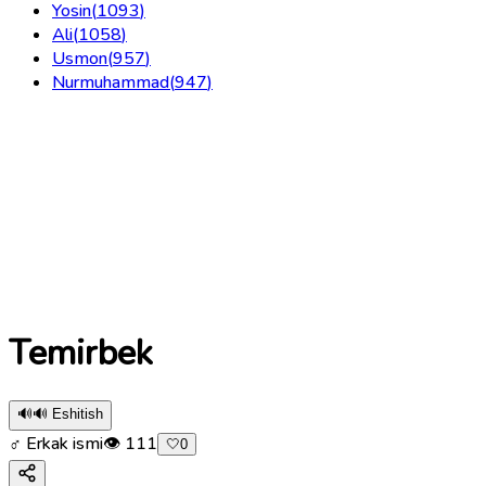
Yosin
(
1093
)
Ali
(
1058
)
Usmon
(
957
)
Nurmuhammad
(
947
)
Temirbek
🔊
🔊 Eshitish
♂ Erkak ismi
👁
111
🤍
0