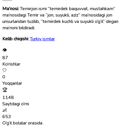
Ma’nosi:
Temirjon ismi “temirdek baquvvat, mustahkam”
ma’nosidagi Temir va “jon, suyukli, aziz” ma’nosidagi jon
unsurlaridan tuzilib, “temirdek kuchli va suyukli o‘g‘il” degan
ma’noni bildiradi.
Kelib chiqishi:
Turkiy ismlar
👁
87
Ko‘rishlar
🤍
0
Yoqqanlar
🏆
1148
Saytdagi o‘rni
👶
653
O‘g‘il bolalar orasida