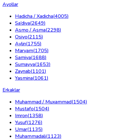
Ayollar
Hadicha / Xadicha
(
4005
)
Sa’diya
(
2649
)
Asmo / Asma
(
2298
)
Osiyo
(
2115
)
Aylin
(
1755
)
Maryam
(
1705
)
Samiya
(
1688
)
Sumayya
(
1653
)
Zaynab
(
1101
)
Yasmina
(
1061
)
Erkaklar
Muhammad / Muxammad
(
1504
)
Mustafo
(
1504
)
Imron
(
1358
)
Yusuf
(
1276
)
Umar
(
1135
)
Muhammadali
(
1123
)