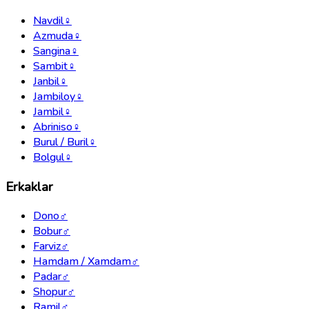
Navdil
♀
Azmuda
♀
Sangina
♀
Sambit
♀
Janbil
♀
Jambiloy
♀
Jambil
♀
Abriniso
♀
Burul / Buril
♀
Bolgul
♀
Erkaklar
Dono
♂
Bobur
♂
Farviz
♂
Hamdam / Xamdam
♂
Padar
♂
Shopur
♂
Ramil
♂