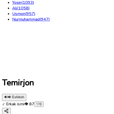
Yosin
(
1093
)
Ali
(
1058
)
Usmon
(
957
)
Nurmuhammad
(
947
)
Temirjon
🔊
🔊 Eshitish
♂ Erkak ismi
👁
87
🤍
0