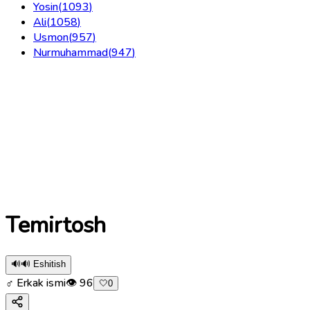
Yosin
(
1093
)
Ali
(
1058
)
Usmon
(
957
)
Nurmuhammad
(
947
)
Temirtosh
🔊
🔊 Eshitish
♂ Erkak ismi
👁
96
🤍
0