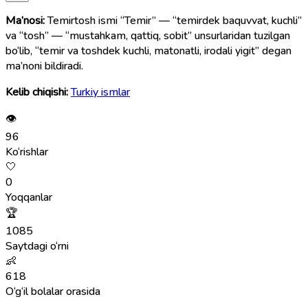
Ma’nosi:
Temirtosh ismi “Temir” — “temirdek baquvvat, kuchli”
va “tosh” — “mustahkam, qattiq, sobit” unsurlaridan tuzilgan
bo‘lib, “temir va toshdek kuchli, matonatli, irodali yigit” degan
ma’noni bildiradi.
Kelib chiqishi:
Turkiy ismlar
👁
96
Ko‘rishlar
🤍
0
Yoqqanlar
🏆
1085
Saytdagi o‘rni
👶
618
O‘g‘il bolalar orasida