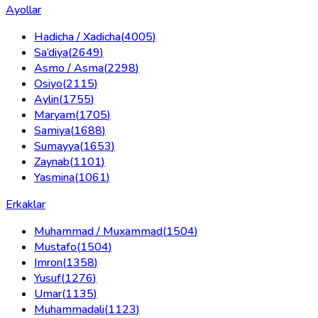
Ayollar
Hadicha / Xadicha
(
4005
)
Sa’diya
(
2649
)
Asmo / Asma
(
2298
)
Osiyo
(
2115
)
Aylin
(
1755
)
Maryam
(
1705
)
Samiya
(
1688
)
Sumayya
(
1653
)
Zaynab
(
1101
)
Yasmina
(
1061
)
Erkaklar
Muhammad / Muxammad
(
1504
)
Mustafo
(
1504
)
Imron
(
1358
)
Yusuf
(
1276
)
Umar
(
1135
)
Muhammadali
(
1123
)