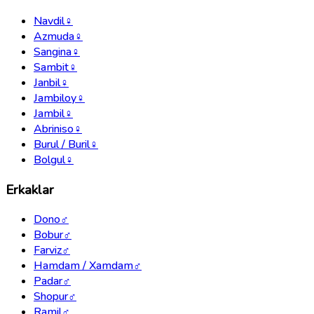
Navdil
♀
Azmuda
♀
Sangina
♀
Sambit
♀
Janbil
♀
Jambiloy
♀
Jambil
♀
Abriniso
♀
Burul / Buril
♀
Bolgul
♀
Erkaklar
Dono
♂
Bobur
♂
Farviz
♂
Hamdam / Xamdam
♂
Padar
♂
Shopur
♂
Ramil
♂