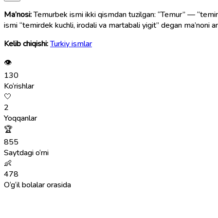
Ma’nosi:
Temurbek ismi ikki qismdan tuzilgan: “Temur” — “temird
ismi “temirdek kuchli, irodali va martabali yigit” degan ma’noni a
Kelib chiqishi:
Turkiy ismlar
👁
130
Ko‘rishlar
🤍
2
Yoqqanlar
🏆
855
Saytdagi o‘rni
👶
478
O‘g‘il bolalar orasida