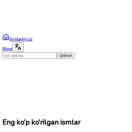
Ismlarim.uz
Blog
Qidirish
Eng ko‘p ko‘rilgan ismlar