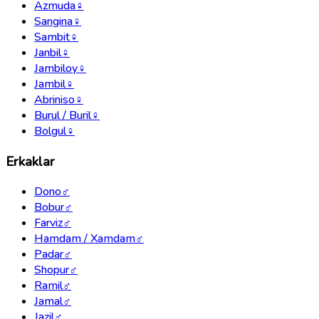
Azmuda
♀
Sangina
♀
Sambit
♀
Janbil
♀
Jambiloy
♀
Jambil
♀
Abriniso
♀
Burul / Buril
♀
Bolgul
♀
Erkaklar
Dono
♂
Bobur
♂
Farviz
♂
Hamdam / Xamdam
♂
Padar
♂
Shopur
♂
Ramil
♂
Jamal
♂
Jazil
♂