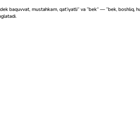
ek baquvvat, mustahkam, qat’iyatli” va “bek” — “bek, boshliq, hu
nglatadi.