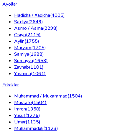
Ayollar
Hadicha / Xadicha
(
4005
)
Sa’diya
(
2649
)
Asmo / Asma
(
2298
)
Osiyo
(
2115
)
Aylin
(
1755
)
Maryam
(
1705
)
Samiya
(
1688
)
Sumayya
(
1653
)
Zaynab
(
1101
)
Yasmina
(
1061
)
Erkaklar
Muhammad / Muxammad
(
1504
)
Mustafo
(
1504
)
Imron
(
1358
)
Yusuf
(
1276
)
Umar
(
1135
)
Muhammadali
(
1123
)