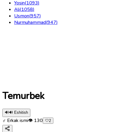
Yosin
(
1093
)
Ali
(
1058
)
Usmon
(
957
)
Nurmuhammad
(
947
)
Temurbek
🔊
🔊 Eshitish
♂ Erkak ismi
👁
130
🤍
2