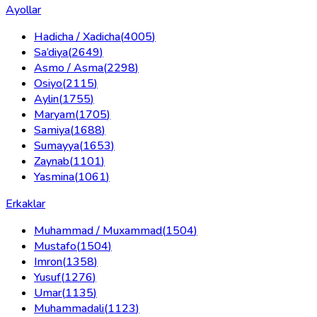
Ayollar
Hadicha / Xadicha
(
4005
)
Sa’diya
(
2649
)
Asmo / Asma
(
2298
)
Osiyo
(
2115
)
Aylin
(
1755
)
Maryam
(
1705
)
Samiya
(
1688
)
Sumayya
(
1653
)
Zaynab
(
1101
)
Yasmina
(
1061
)
Erkaklar
Muhammad / Muxammad
(
1504
)
Mustafo
(
1504
)
Imron
(
1358
)
Yusuf
(
1276
)
Umar
(
1135
)
Muhammadali
(
1123
)