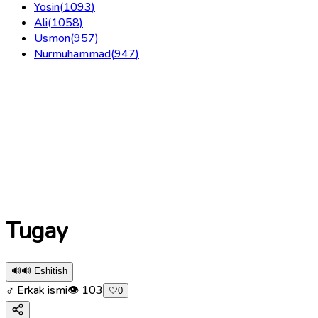
Yosin
(
1093
)
Ali
(
1058
)
Usmon
(
957
)
Nurmuhammad
(
947
)
Tugay
🔊
🔊 Eshitish
♂ Erkak ismi
👁
103
🤍
0