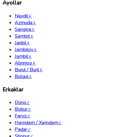
Ayollar
Navdil
♀
Azmuda
♀
Sangina
♀
Sambit
♀
Janbil
♀
Jambiloy
♀
Jambil
♀
Abriniso
♀
Burul / Buril
♀
Bolgul
♀
Erkaklar
Dono
♂
Bobur
♂
Farviz
♂
Hamdam / Xamdam
♂
Padar
♂
Shopur
♂