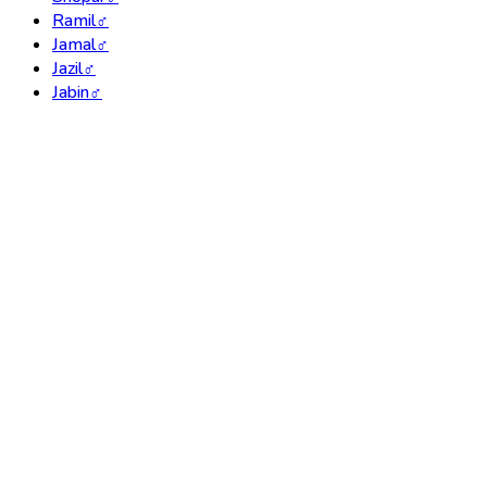
Ramil
♂
Jamal
♂
Jazil
♂
Jabin
♂