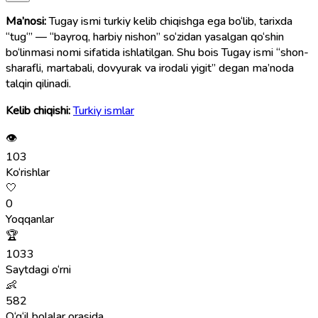
Ma’nosi:
Tugay ismi turkiy kelib chiqishga ega bo‘lib, tarixda
“tug‘” — “bayroq, harbiy nishon” so‘zidan yasalgan qo‘shin
bo‘linmasi nomi sifatida ishlatilgan. Shu bois Tugay ismi “shon-
sharafli, martabali, dovyurak va irodali yigit” degan ma’noda
talqin qilinadi.
Kelib chiqishi:
Turkiy ismlar
👁
103
Ko‘rishlar
🤍
0
Yoqqanlar
🏆
1033
Saytdagi o‘rni
👶
582
O‘g‘il bolalar orasida