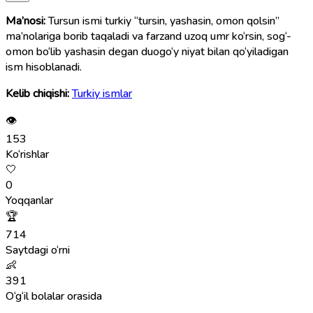
Ma’nosi:
Tursun ismi turkiy “tursin, yashasin, omon qolsin”
ma’nolariga borib taqaladi va farzand uzoq umr ko‘rsin, sog‘-
omon bo‘lib yashasin degan duogo‘y niyat bilan qo‘yiladigan
ism hisoblanadi.
Kelib chiqishi:
Turkiy ismlar
👁
153
Ko‘rishlar
🤍
0
Yoqqanlar
🏆
714
Saytdagi o‘rni
👶
391
O‘g‘il bolalar orasida