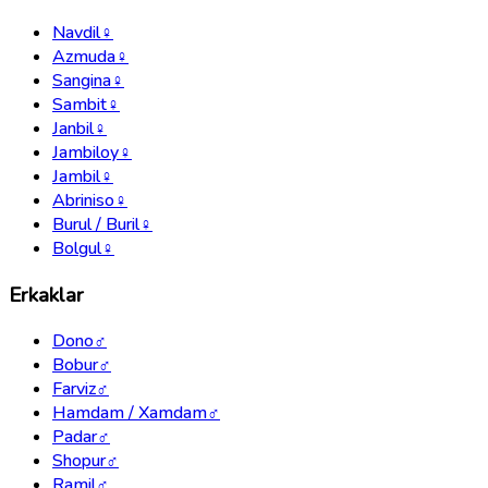
Navdil
♀
Azmuda
♀
Sangina
♀
Sambit
♀
Janbil
♀
Jambiloy
♀
Jambil
♀
Abriniso
♀
Burul / Buril
♀
Bolgul
♀
Erkaklar
Dono
♂
Bobur
♂
Farviz
♂
Hamdam / Xamdam
♂
Padar
♂
Shopur
♂
Ramil
♂