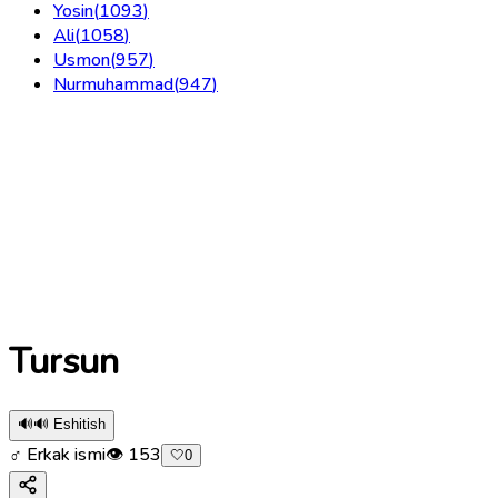
Yosin
(
1093
)
Ali
(
1058
)
Usmon
(
957
)
Nurmuhammad
(
947
)
Tursun
🔊
🔊 Eshitish
♂ Erkak ismi
👁
153
🤍
0