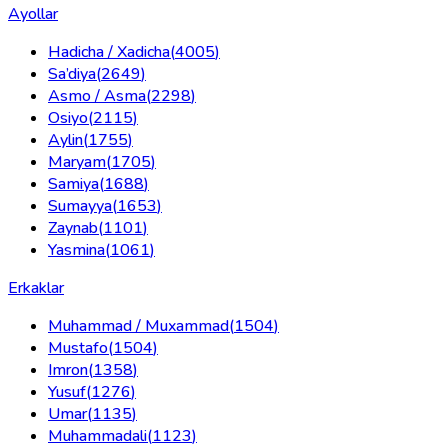
Ayollar
Hadicha / Xadicha
(
4005
)
Sa’diya
(
2649
)
Asmo / Asma
(
2298
)
Osiyo
(
2115
)
Aylin
(
1755
)
Maryam
(
1705
)
Samiya
(
1688
)
Sumayya
(
1653
)
Zaynab
(
1101
)
Yasmina
(
1061
)
Erkaklar
Muhammad / Muxammad
(
1504
)
Mustafo
(
1504
)
Imron
(
1358
)
Yusuf
(
1276
)
Umar
(
1135
)
Muhammadali
(
1123
)