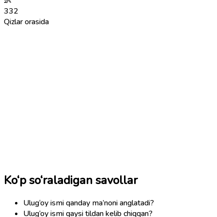
👶
332
Qizlar orasida
Ko‘p so‘raladigan savollar
Ulug‘oy ismi qanday ma’noni anglatadi?
Ulug‘oy ismi qaysi tildan kelib chiqqan?