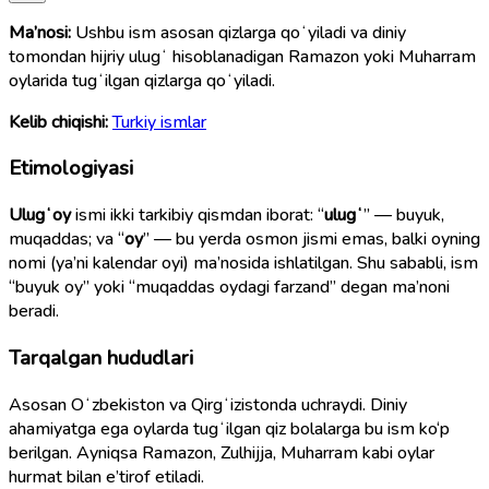
Ma’nosi:
Ushbu ism asosan qizlarga qoʻyiladi va diniy
tomondan hijriy ulugʻ hisoblanadigan Ramazon yoki Muharram
oylarida tugʻilgan qizlarga qoʻyiladi.
Kelib chiqishi:
Turkiy ismlar
Etimologiyasi
Ulugʻoy
ismi ikki tarkibiy qismdan iborat: “
ulugʻ
” — buyuk,
muqaddas; va “
oy
” — bu yerda osmon jismi emas, balki oyning
nomi (ya’ni kalendar oyi) ma’nosida ishlatilgan. Shu sababli, ism
“buyuk oy” yoki “muqaddas oydagi farzand” degan ma’noni
beradi.
Tarqalgan hududlari
Asosan Oʻzbekiston va Qirgʻizistonda uchraydi. Diniy
ahamiyatga ega oylarda tugʻilgan qiz bolalarga bu ism ko‘p
berilgan. Ayniqsa Ramazon, Zulhijja, Muharram kabi oylar
hurmat bilan e’tirof etiladi.