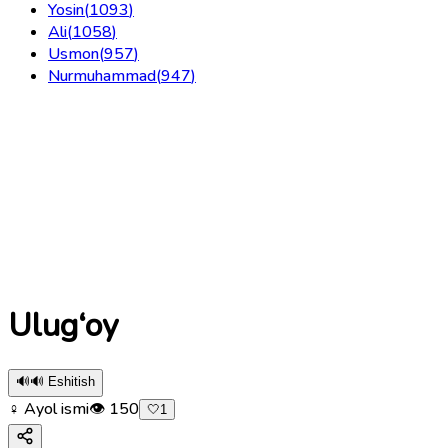
Yosin
(
1093
)
Ali
(
1058
)
Usmon
(
957
)
Nurmuhammad
(
947
)
Ulug‘oy
🔊
🔊 Eshitish
♀ Ayol ismi
👁
150
🤍
1