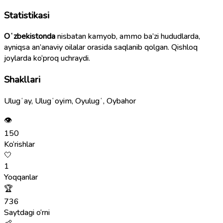
Statistikasi
Oʻzbekistonda
nisbatan kamyob, ammo ba’zi hududlarda,
ayniqsa an’anaviy oilalar orasida saqlanib qolgan. Qishloq
joylarda ko‘proq uchraydi.
Shakllari
Ulugʻay, Ulugʻoyim, Oyulugʻ, Oybahor
👁
150
Ko‘rishlar
🤍
1
Yoqqanlar
🏆
736
Saytdagi o‘rni