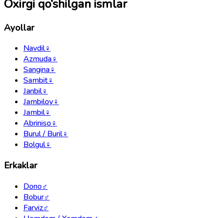
Oxirgi qo‘shilgan ismlar
Ayollar
Navdil
♀
Azmuda
♀
Sangina
♀
Sambit
♀
Janbil
♀
Jambiloy
♀
Jambil
♀
Abriniso
♀
Burul / Buril
♀
Bolgul
♀
Erkaklar
Dono
♂
Bobur
♂
Farviz
♂