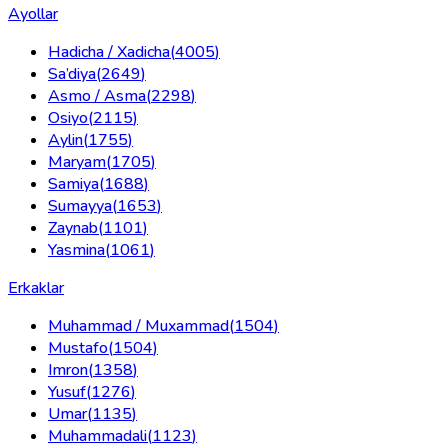
Ayollar
Hadicha / Xadicha
(
4005
)
Sa’diya
(
2649
)
Asmo / Asma
(
2298
)
Osiyo
(
2115
)
Aylin
(
1755
)
Maryam
(
1705
)
Samiya
(
1688
)
Sumayya
(
1653
)
Zaynab
(
1101
)
Yasmina
(
1061
)
Erkaklar
Muhammad / Muxammad
(
1504
)
Mustafo
(
1504
)
Imron
(
1358
)
Yusuf
(
1276
)
Umar
(
1135
)
Muhammadali
(
1123
)