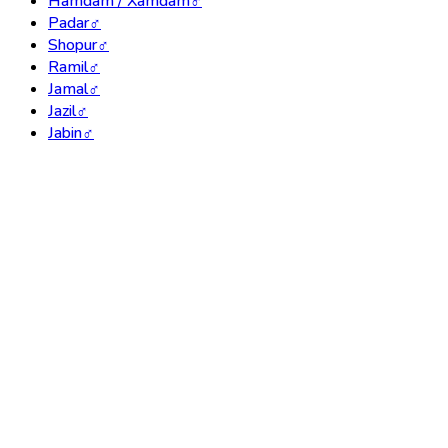
Hamdam / Xamdam
♂
Padar
♂
Shopur
♂
Ramil
♂
Jamal
♂
Jazil
♂
Jabin
♂