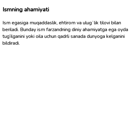
Ismning ahamiyati
Ism egasiga muqaddaslik, ehtirom va ulugʻlik tilovi bilan
beriladi. Bunday ism farzandning diniy ahamiyatga ega oyda
tug‘ilganini yoki oila uchun qadrli sanada dunyoga kelganini
bildiradi.