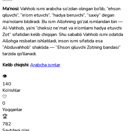
Ma’nosi:
Vahhob ismi arabcha so‘zdan olingan bo‘lib, “ehson
qiluvchi”, “in’om etuvchi”, “hadya beruvchi”, “saxiy” degan
ma’nolarni bildiradi. Bu ism Allohning go‘zal ismlaridan biri —
Al-Vahhob, ya’ni “cheksiz ne’mat va in’omlarni hadya etuvchi
Zot” sifatidan kelib chiqqan. Shu sababli Vahhob ismi odatda
Allohga nisbatan ishlatiladi, inson ismi sifatida esa
“Abduvahhob” shaklida — “Ehson qiluvchi Zotning bandasi”
tarzida qo‘llanadi.
Kelib chiqishi:
Arabcha ismlar
👁
140
Ko‘rishlar
🤍
0
Yoqqanlar
🏆
782
Saytdagi o‘rni