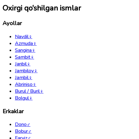
Oxirgi qo‘shilgan ismlar
Ayollar
Navdil
♀
Azmuda
♀
Sangina
♀
Sambit
♀
Janbil
♀
Jambiloy
♀
Jambil
♀
Abriniso
♀
Burul / Buril
♀
Bolgul
♀
Erkaklar
Dono
♂
Bobur
♂
Farviz
♂