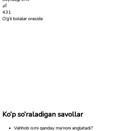
👶
431
O‘g‘il bolalar orasida
Ko‘p so‘raladigan savollar
Vahhob ismi qanday ma’noni anglatadi?