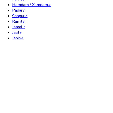
Hamdam / Xamdam
♂
Padar
♂
Shopur
♂
Ramil
♂
Jamal
♂
Jazil
♂
Jabin
♂