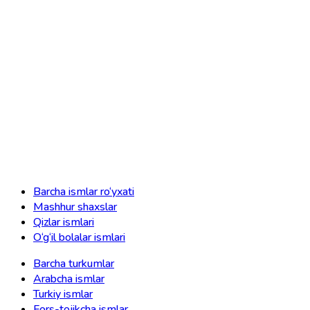
Barcha ismlar ro‘yxati
Mashhur shaxslar
Qizlar ismlari
O‘g‘il bolalar ismlari
Barcha turkumlar
Arabcha ismlar
Turkiy ismlar
Fors-tojikcha ismlar