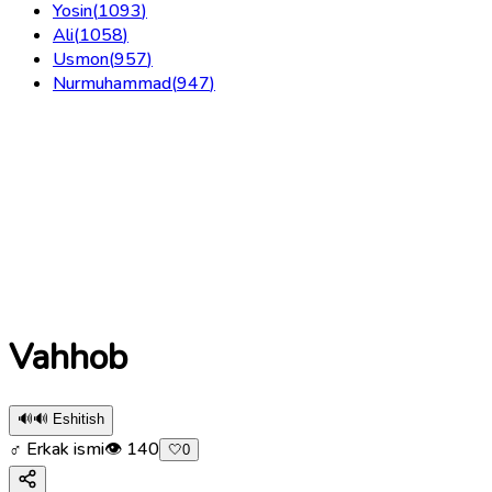
Yosin
(
1093
)
Ali
(
1058
)
Usmon
(
957
)
Nurmuhammad
(
947
)
Vahhob
🔊
🔊 Eshitish
♂ Erkak ismi
👁
140
🤍
0