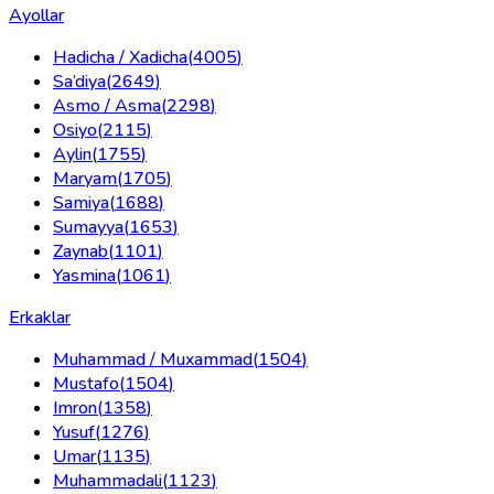
Ayollar
Hadicha / Xadicha
(
4005
)
Sa’diya
(
2649
)
Asmo / Asma
(
2298
)
Osiyo
(
2115
)
Aylin
(
1755
)
Maryam
(
1705
)
Samiya
(
1688
)
Sumayya
(
1653
)
Zaynab
(
1101
)
Yasmina
(
1061
)
Erkaklar
Muhammad / Muxammad
(
1504
)
Mustafo
(
1504
)
Imron
(
1358
)
Yusuf
(
1276
)
Umar
(
1135
)
Muhammadali
(
1123
)