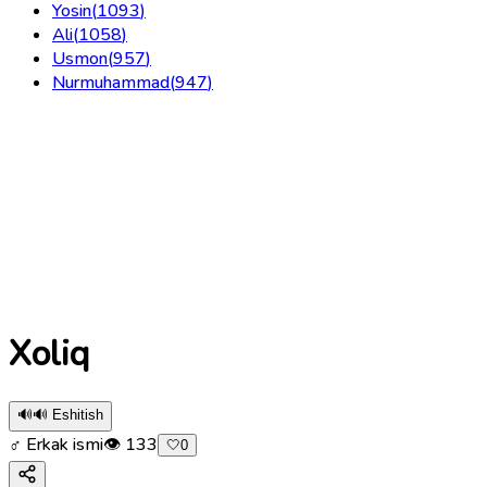
Yosin
(
1093
)
Ali
(
1058
)
Usmon
(
957
)
Nurmuhammad
(
947
)
Xoliq
🔊
🔊 Eshitish
♂ Erkak ismi
👁
133
🤍
0