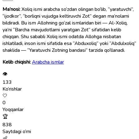
Ma’nosi:
Xoliq ismi arabcha so‘zdan olingan bo‘lib, “yaratuvchi”,
“ijodkor”, “borliqni vujudga keltiruvchi Zot” degan ma’nolarni
bildiradi. Bu ism Allohning go‘zal ismlaridan biri — Al-Xoliq,
ya’ni “Barcha mavjudotlarni yaratgan Zot” sifatidan kelib
chiqqan. Shu sababli Xoliq ismi odatda Allohga nisbatan
ishlatiladi, inson ismi sifatida esa “Abduxoliq” yoki “Abdulxoliq”
shaklida — “Yaratuvchi Zotning bandasi” tarzida qo‘llanadi.
Kelib chiqishi:
Arabcha ismlar
👁
133
Ko‘rishlar
🤍
0
Yoqqanlar
🏆
838
Saytdagi o‘rni
👶