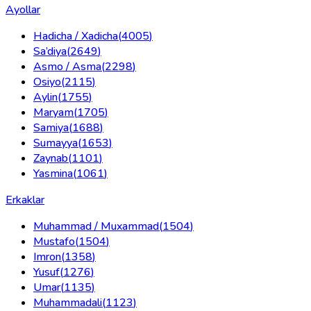
Ayollar
Hadicha / Xadicha
(
4005
)
Sa’diya
(
2649
)
Asmo / Asma
(
2298
)
Osiyo
(
2115
)
Aylin
(
1755
)
Maryam
(
1705
)
Samiya
(
1688
)
Sumayya
(
1653
)
Zaynab
(
1101
)
Yasmina
(
1061
)
Erkaklar
Muhammad / Muxammad
(
1504
)
Mustafo
(
1504
)
Imron
(
1358
)
Yusuf
(
1276
)
Umar
(
1135
)
Muhammadali
(
1123
)