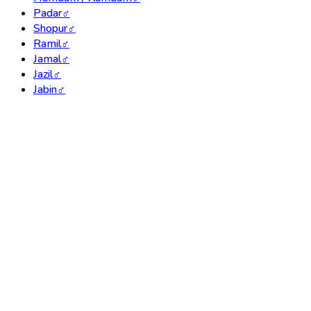
Padar
♂
Shopur
♂
Ramil
♂
Jamal
♂
Jazil
♂
Jabin
♂