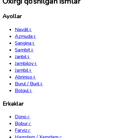
Oxirgi qo‘shilgan ismlar
Ayollar
Navdil
♀
Azmuda
♀
Sangina
♀
Sambit
♀
Janbil
♀
Jambiloy
♀
Jambil
♀
Abriniso
♀
Burul / Buril
♀
Bolgul
♀
Erkaklar
Dono
♂
Bobur
♂
Farviz
♂
Hamdam / Xamdam
♂