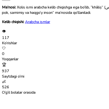
Ma’nosi:
Xolis ismi arabcha kelib chiqishga ega bo‘lib, “khāliṣ” (خَالِص) so‘zidan olingan. Bu so‘z “sof”, “pok”, “beg‘araz”, “samimiy”, “haqgo‘y” degan ma’nolarni bildiradi. Shu sababli Xolis ismi “niyati
pok, samimiy va haqgo‘y inson” ma’nosida qo‘llaniladi.
Kelib chiqishi:
Arabcha ismlar
👁
117
Ko‘rishlar
🤍
0
Yoqqanlar
🏆
937
Saytdagi o‘rni
👶
526
O‘g‘il bolalar orasida