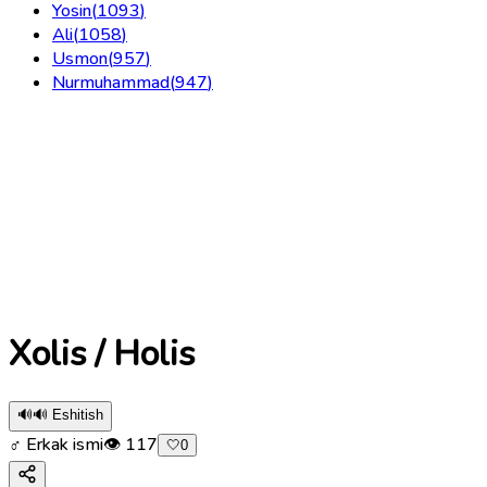
Yosin
(
1093
)
Ali
(
1058
)
Usmon
(
957
)
Nurmuhammad
(
947
)
Xolis / Holis
🔊
🔊 Eshitish
♂ Erkak ismi
👁
117
🤍
0