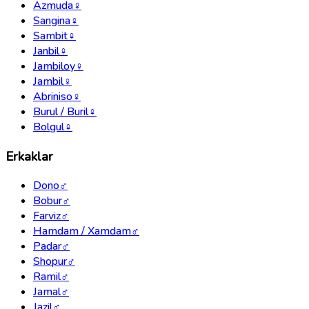
Azmuda
♀
Sangina
♀
Sambit
♀
Janbil
♀
Jambiloy
♀
Jambil
♀
Abriniso
♀
Burul / Buril
♀
Bolgul
♀
Erkaklar
Dono
♂
Bobur
♂
Farviz
♂
Hamdam / Xamdam
♂
Padar
♂
Shopur
♂
Ramil
♂
Jamal
♂
Jazil
♂