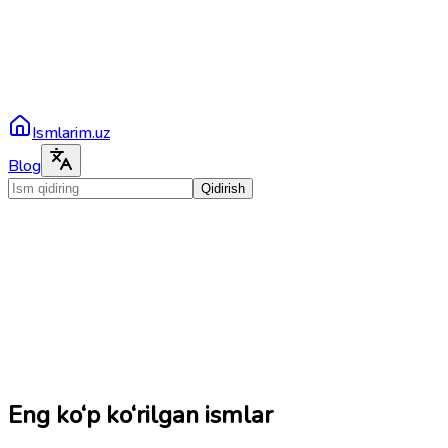
Ismlarim.uz
Blog
Qidirish
Eng ko‘p ko‘rilgan ismlar