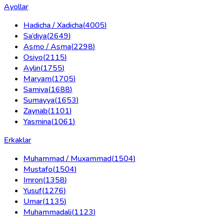
Ayollar
Hadicha / Xadicha
(
4005
)
Sa’diya
(
2649
)
Asmo / Asma
(
2298
)
Osiyo
(
2115
)
Aylin
(
1755
)
Maryam
(
1705
)
Samiya
(
1688
)
Sumayya
(
1653
)
Zaynab
(
1101
)
Yasmina
(
1061
)
Erkaklar
Muhammad / Muxammad
(
1504
)
Mustafo
(
1504
)
Imron
(
1358
)
Yusuf
(
1276
)
Umar
(
1135
)
Muhammadali
(
1123
)