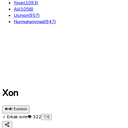
Yosin
(
1093
)
Ali
(
1058
)
Usmon
(
957
)
Nurmuhammad
(
947
)
Xon
🔊
🔊 Eshitish
♂ Erkak ismi
👁
322
🤍
0