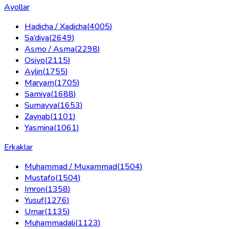
Ayollar
Hadicha / Xadicha
(
4005
)
Sa’diya
(
2649
)
Asmo / Asma
(
2298
)
Osiyo
(
2115
)
Aylin
(
1755
)
Maryam
(
1705
)
Samiya
(
1688
)
Sumayya
(
1653
)
Zaynab
(
1101
)
Yasmina
(
1061
)
Erkaklar
Muhammad / Muxammad
(
1504
)
Mustafo
(
1504
)
Imron
(
1358
)
Yusuf
(
1276
)
Umar
(
1135
)
Muhammadali
(
1123
)