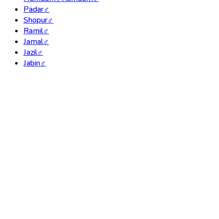
Padar
♂
Shopur
♂
Ramil
♂
Jamal
♂
Jazil
♂
Jabin
♂