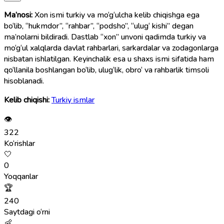
Ma’nosi:
Xon ismi turkiy va mo‘g‘ulcha kelib chiqishga ega
bo‘lib, “hukmdor”, “rahbar”, “podsho”, “ulug‘ kishi” degan
ma’nolarni bildiradi. Dastlab “xon” unvoni qadimda turkiy va
mo‘g‘ul xalqlarda davlat rahbarlari, sarkardalar va zodagonlarga
nisbatan ishlatilgan. Keyinchalik esa u shaxs ismi sifatida ham
qo‘llanila boshlangan bo‘lib, ulug‘lik, obro‘ va rahbarlik timsoli
hisoblanadi.
Kelib chiqishi:
Turkiy ismlar
👁
322
Ko‘rishlar
🤍
0
Yoqqanlar
🏆
240
Saytdagi o‘rni
👶