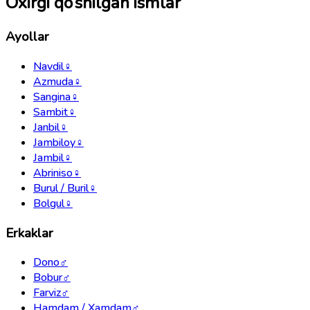
Oxirgi qo‘shilgan ismlar
Ayollar
Navdil
♀
Azmuda
♀
Sangina
♀
Sambit
♀
Janbil
♀
Jambiloy
♀
Jambil
♀
Abriniso
♀
Burul / Buril
♀
Bolgul
♀
Erkaklar
Dono
♂
Bobur
♂
Farviz
♂
Hamdam / Xamdam
♂