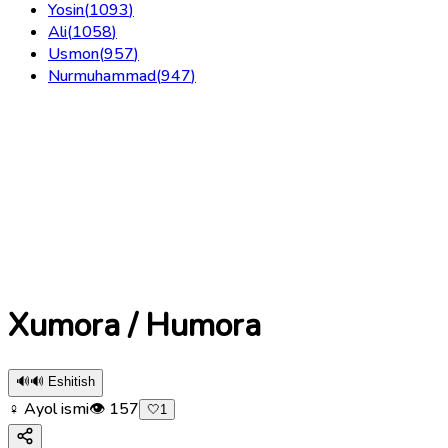
Yosin
(
1093
)
Ali
(
1058
)
Usmon
(
957
)
Nurmuhammad
(
947
)
Xumora / Humora
🔊
🔊 Eshitish
♀ Ayol ismi
👁
157
🤍
1