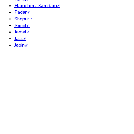
Hamdam / Xamdam
♂
Padar
♂
Shopur
♂
Ramil
♂
Jamal
♂
Jazil
♂
Jabin
♂