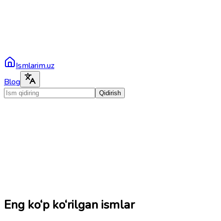
Ismlarim.uz
Blog
Qidirish
Eng ko‘p ko‘rilgan ismlar