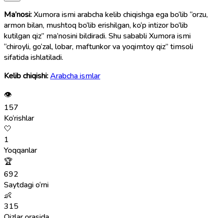
Ma’nosi:
Xumora ismi arabcha kelib chiqishga ega bo‘lib “orzu,
armon bilan, mushtoq bo‘lib erishilgan, ko‘p intizor bo‘lib
kutilgan qiz” ma’nosini bildiradi. Shu sababli Xumora ismi
“chiroyli, go‘zal, lobar, maftunkor va yoqimtoy qiz” timsoli
sifatida ishlatiladi.
Kelib chiqishi:
Arabcha ismlar
👁
157
Ko‘rishlar
🤍
1
Yoqqanlar
🏆
692
Saytdagi o‘rni
👶
315
Qizlar orasida