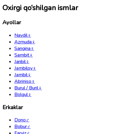
Oxirgi qo‘shilgan ismlar
Ayollar
Navdil
♀
Azmuda
♀
Sangina
♀
Sambit
♀
Janbil
♀
Jambiloy
♀
Jambil
♀
Abriniso
♀
Burul / Buril
♀
Bolgul
♀
Erkaklar
Dono
♂
Bobur
♂
Farviz
♂