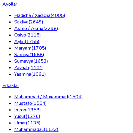
Ayollar
Hadicha / Xadicha
(
4005
)
Sa’diya
(
2649
)
Asmo / Asma
(
2298
)
Osiyo
(
2115
)
Aylin
(
1755
)
Maryam
(
1705
)
Samiya
(
1688
)
Sumayya
(
1653
)
Zaynab
(
1101
)
Yasmina
(
1061
)
Erkaklar
Muhammad / Muxammad
(
1504
)
Mustafo
(
1504
)
Imron
(
1358
)
Yusuf
(
1276
)
Umar
(
1135
)
Muhammadali
(
1123
)