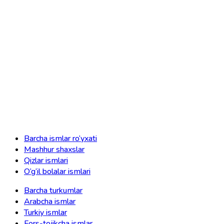
Barcha ismlar ro‘yxati
Mashhur shaxslar
Qizlar ismlari
O‘g‘il bolalar ismlari
Barcha turkumlar
Arabcha ismlar
Turkiy ismlar
Fors-tojikcha ismlar