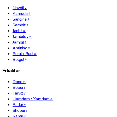
Navdil
♀
Azmuda
♀
Sangina
♀
Sambit
♀
Janbil
♀
Jambiloy
♀
Jambil
♀
Abriniso
♀
Burul / Buril
♀
Bolgul
♀
Erkaklar
Dono
♂
Bobur
♂
Farviz
♂
Hamdam / Xamdam
♂
Padar
♂
Shopur
♂
Ramil
♂