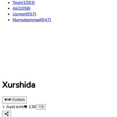
Yosin
(
1093
)
Ali
(
1058
)
Usmon
(
957
)
Nurmuhammad
(
947
)
Xurshida
🔊
🔊 Eshitish
♀ Ayol ismi
👁
136
🤍
0