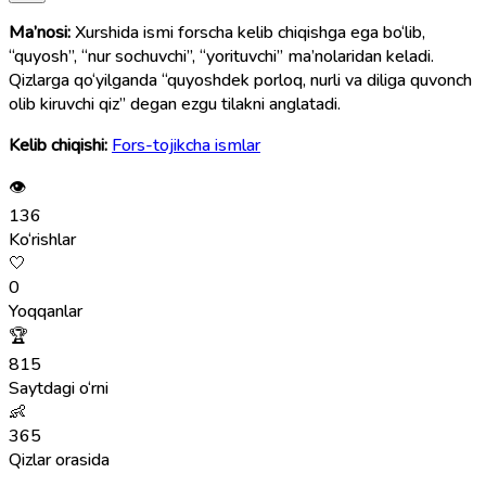
Ma’nosi:
Xurshida ismi forscha kelib chiqishga ega bo‘lib,
“quyosh”, “nur sochuvchi”, “yorituvchi” ma’nolaridan keladi.
Qizlarga qo‘yilganda “quyoshdek porloq, nurli va diliga quvonch
olib kiruvchi qiz” degan ezgu tilakni anglatadi.
Kelib chiqishi:
Fors-tojikcha ismlar
👁
136
Ko‘rishlar
🤍
0
Yoqqanlar
🏆
815
Saytdagi o‘rni
👶
365
Qizlar orasida