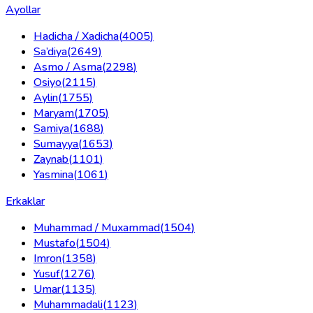
Ayollar
Hadicha / Xadicha
(
4005
)
Sa’diya
(
2649
)
Asmo / Asma
(
2298
)
Osiyo
(
2115
)
Aylin
(
1755
)
Maryam
(
1705
)
Samiya
(
1688
)
Sumayya
(
1653
)
Zaynab
(
1101
)
Yasmina
(
1061
)
Erkaklar
Muhammad / Muxammad
(
1504
)
Mustafo
(
1504
)
Imron
(
1358
)
Yusuf
(
1276
)
Umar
(
1135
)
Muhammadali
(
1123
)