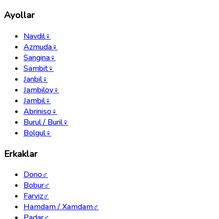
Ayollar
Navdil
♀
Azmuda
♀
Sangina
♀
Sambit
♀
Janbil
♀
Jambiloy
♀
Jambil
♀
Abriniso
♀
Burul / Buril
♀
Bolgul
♀
Erkaklar
Dono
♂
Bobur
♂
Farviz
♂
Hamdam / Xamdam
♂
Padar
♂