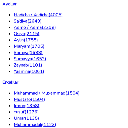
Ayollar
Hadicha / Xadicha
(
4005
)
Sa’diya
(
2649
)
Asmo / Asma
(
2298
)
Osiyo
(
2115
)
Aylin
(
1755
)
Maryam
(
1705
)
Samiya
(
1688
)
Sumayya
(
1653
)
Zaynab
(
1101
)
Yasmina
(
1061
)
Erkaklar
Muhammad / Muxammad
(
1504
)
Mustafo
(
1504
)
Imron
(
1358
)
Yusuf
(
1276
)
Umar
(
1135
)
Muhammadali
(
1123
)