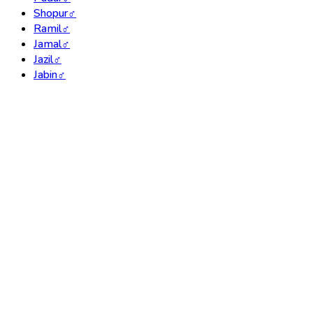
Shopur
♂
Ramil
♂
Jamal
♂
Jazil
♂
Jabin
♂