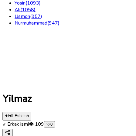
Yosin
(
1093
)
Ali
(
1058
)
Usmon
(
957
)
Nurmuhammad
(
947
)
Yilmaz
🔊
🔊 Eshitish
♂ Erkak ismi
👁
109
🤍
0