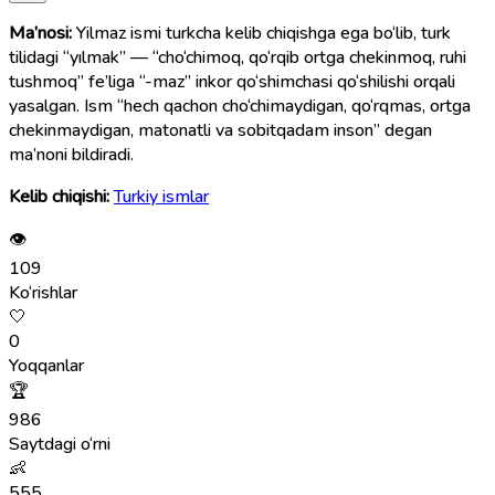
Ma’nosi:
Yilmaz ismi turkcha kelib chiqishga ega bo‘lib, turk
tilidagi “yılmak” — “cho‘chimoq, qo‘rqib ortga chekinmoq, ruhi
tushmoq” fe’liga “-maz” inkor qo‘shimchasi qo‘shilishi orqali
yasalgan. Ism “hech qachon cho‘chimaydigan, qo‘rqmas, ortga
chekinmaydigan, matonatli va sobitqadam inson” degan
ma’noni bildiradi.
Kelib chiqishi:
Turkiy ismlar
👁
109
Ko‘rishlar
🤍
0
Yoqqanlar
🏆
986
Saytdagi o‘rni
👶
555