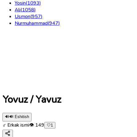
Yosin
(
1093
)
Ali
(
1058
)
Usmon
(
957
)
Nurmuhammad
(
947
)
Yovuz / Yavuz
🔊
🔊 Eshitish
♂ Erkak ismi
👁
149
🤍
1