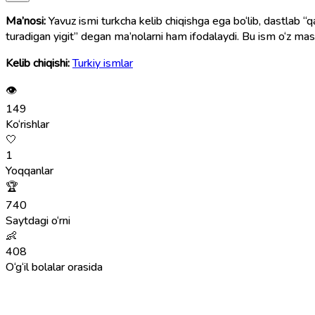
Ma’nosi:
Yavuz ismi turkcha kelib chiqishga ega bo‘lib, dastlab “q
turadigan yigit” degan ma’nolarni ham ifodalaydi. Bu ism o‘z mas
Kelib chiqishi:
Turkiy ismlar
👁
149
Ko‘rishlar
🤍
1
Yoqqanlar
🏆
740
Saytdagi o‘rni
👶
408
O‘g‘il bolalar orasida