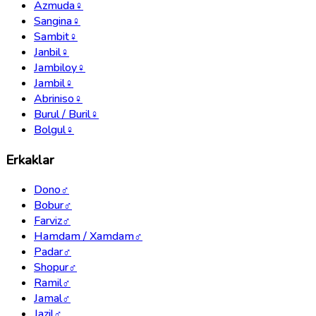
Azmuda
♀
Sangina
♀
Sambit
♀
Janbil
♀
Jambiloy
♀
Jambil
♀
Abriniso
♀
Burul / Buril
♀
Bolgul
♀
Erkaklar
Dono
♂
Bobur
♂
Farviz
♂
Hamdam / Xamdam
♂
Padar
♂
Shopur
♂
Ramil
♂
Jamal
♂
Jazil
♂