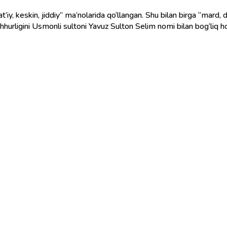
at’iy, keskin, jiddiy” ma’nolarida qo‘llangan. Shu bilan birga “mard,
hhurligini Usmonli sultoni Yavuz Sulton Selim nomi bilan bog‘liq h