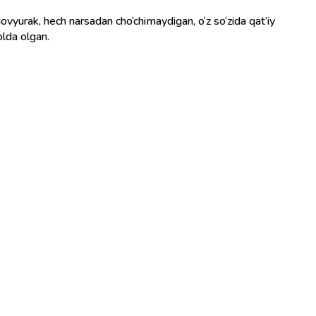
 dovyurak, hech narsadan cho‘chimaydigan, o‘z so‘zida qat’iy
olda olgan.