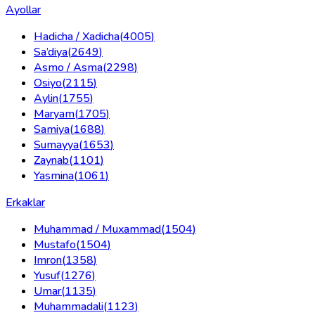
Ayollar
Hadicha / Xadicha
(
4005
)
Sa’diya
(
2649
)
Asmo / Asma
(
2298
)
Osiyo
(
2115
)
Aylin
(
1755
)
Maryam
(
1705
)
Samiya
(
1688
)
Sumayya
(
1653
)
Zaynab
(
1101
)
Yasmina
(
1061
)
Erkaklar
Muhammad / Muxammad
(
1504
)
Mustafo
(
1504
)
Imron
(
1358
)
Yusuf
(
1276
)
Umar
(
1135
)
Muhammadali
(
1123
)