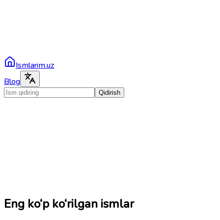
Ismlarim.uz
Blog
Qidirish
Eng ko‘p ko‘rilgan ismlar