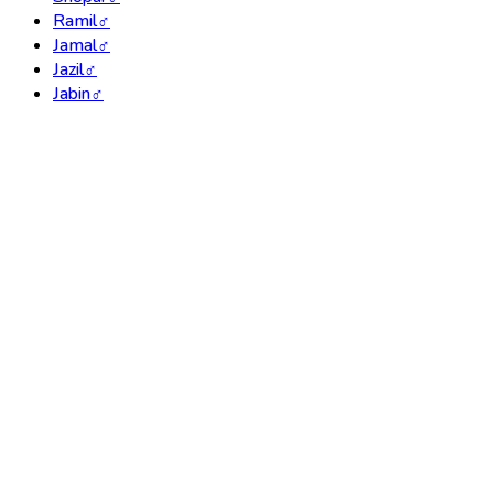
Ramil
♂
Jamal
♂
Jazil
♂
Jabin
♂