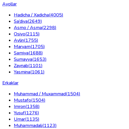
Ayollar
Hadicha / Xadicha
(
4005
)
Sa’diya
(
2649
)
Asmo / Asma
(
2298
)
Osiyo
(
2115
)
Aylin
(
1755
)
Maryam
(
1705
)
Samiya
(
1688
)
Sumayya
(
1653
)
Zaynab
(
1101
)
Yasmina
(
1061
)
Erkaklar
Muhammad / Muxammad
(
1504
)
Mustafo
(
1504
)
Imron
(
1358
)
Yusuf
(
1276
)
Umar
(
1135
)
Muhammadali
(
1123
)