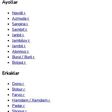
Ayollar
Navdil
♀
Azmuda
♀
Sangina
♀
Sambit
♀
Janbil
♀
Jambiloy
♀
Jambil
♀
Abriniso
♀
Burul / Buril
♀
Bolgul
♀
Erkaklar
Dono
♂
Bobur
♂
Farviz
♂
Hamdam / Xamdam
♂
Padar
♂
Shopur
♂