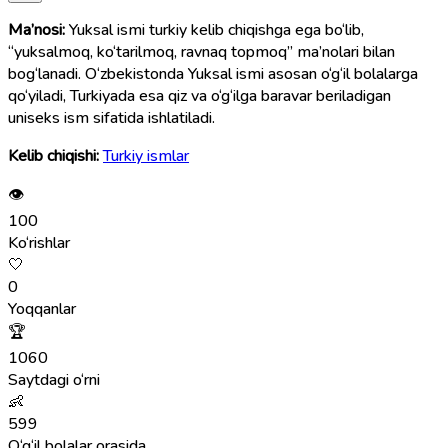
Ma’nosi:
Yuksal ismi turkiy kelib chiqishga ega bo‘lib,
“yuksalmoq, ko‘tarilmoq, ravnaq topmoq” ma’nolari bilan
bog‘lanadi. O‘zbekistonda Yuksal ismi asosan o‘g‘il bolalarga
qo‘yiladi, Turkiyada esa qiz va o‘g‘ilga baravar beriladigan
uniseks ism sifatida ishlatiladi.
Kelib chiqishi:
Turkiy ismlar
👁
100
Ko‘rishlar
🤍
0
Yoqqanlar
🏆
1060
Saytdagi o‘rni
👶
599
O‘g‘il bolalar orasida