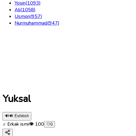
Yosin
(
1093
)
Ali
(
1058
)
Usmon
(
957
)
Nurmuhammad
(
947
)
Yuksal
🔊
🔊 Eshitish
♂ Erkak ismi
👁
100
🤍
0