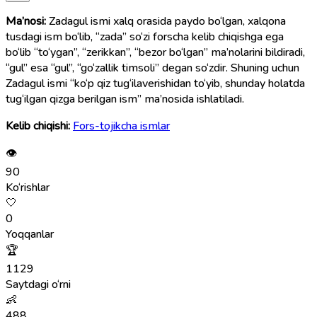
Ma’nosi:
Zadagul ismi xalq orasida paydo bo‘lgan, xalqona
tusdagi ism bo‘lib, “zada” so‘zi forscha kelib chiqishga ega
bo‘lib “to‘ygan”, “zerikkan”, “bezor bo‘lgan” ma’nolarini bildiradi,
“gul” esa “gul”, “go‘zallik timsoli” degan so‘zdir. Shuning uchun
Zadagul ismi “ko‘p qiz tug‘ilaverishidan to‘yib, shunday holatda
tug‘ilgan qizga berilgan ism” ma’nosida ishlatiladi.
Kelib chiqishi:
Fors-tojikcha ismlar
👁
90
Ko‘rishlar
🤍
0
Yoqqanlar
🏆
1129
Saytdagi o‘rni
👶
488