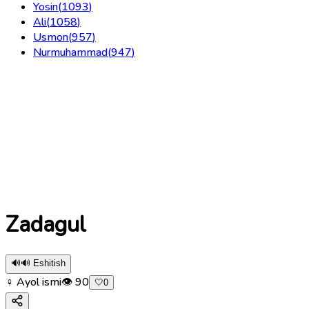
Yosin
(
1093
)
Ali
(
1058
)
Usmon
(
957
)
Nurmuhammad
(
947
)
Zadagul
🔊
🔊 Eshitish
♀ Ayol ismi
👁
90
🤍
0