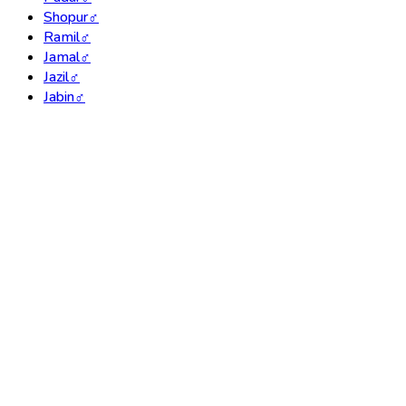
Shopur
♂
Ramil
♂
Jamal
♂
Jazil
♂
Jabin
♂