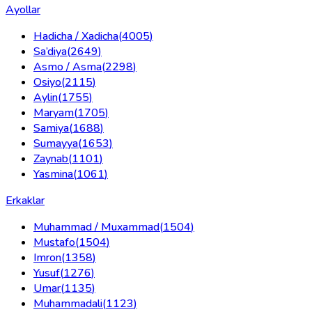
Ayollar
Hadicha / Xadicha
(
4005
)
Sa’diya
(
2649
)
Asmo / Asma
(
2298
)
Osiyo
(
2115
)
Aylin
(
1755
)
Maryam
(
1705
)
Samiya
(
1688
)
Sumayya
(
1653
)
Zaynab
(
1101
)
Yasmina
(
1061
)
Erkaklar
Muhammad / Muxammad
(
1504
)
Mustafo
(
1504
)
Imron
(
1358
)
Yusuf
(
1276
)
Umar
(
1135
)
Muhammadali
(
1123
)