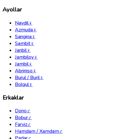
Ayollar
Navdil
♀
Azmuda
♀
Sangina
♀
Sambit
♀
Janbil
♀
Jambiloy
♀
Jambil
♀
Abriniso
♀
Burul / Buril
♀
Bolgul
♀
Erkaklar
Dono
♂
Bobur
♂
Farviz
♂
Hamdam / Xamdam
♂
Padar
♂