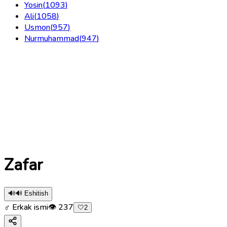
Yosin
(
1093
)
Ali
(
1058
)
Usmon
(
957
)
Nurmuhammad
(
947
)
Zafar
🔊
🔊 Eshitish
♂ Erkak ismi
👁
237
🤍
2