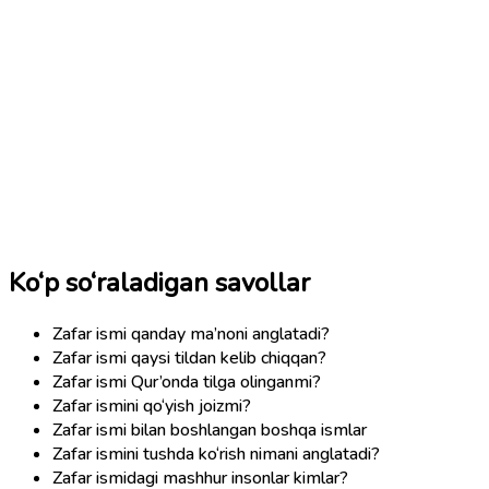
Ko‘p so‘raladigan savollar
Zafar ismi qanday ma’noni anglatadi?
Zafar ismi qaysi tildan kelib chiqqan?
Zafar ismi Qur’onda tilga olinganmi?
Zafar ismini qo‘yish joizmi?
Zafar ismi bilan boshlangan boshqa ismlar
Zafar ismini tushda ko‘rish nimani anglatadi?
Zafar ismidagi mashhur insonlar kimlar?