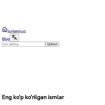
Ismlarim.uz
Blog
Qidirish
Eng ko‘p ko‘rilgan ismlar