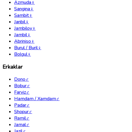
Azmuda
♀
Sangina
♀
Sambit
♀
Janbil
♀
Jambiloy
♀
Jambil
♀
Abriniso
♀
Burul / Buril
♀
Bolgul
♀
Erkaklar
Dono
♂
Bobur
♂
Farviz
♂
Hamdam / Xamdam
♂
Padar
♂
Shopur
♂
Ramil
♂
Jamal
♂
Jazil
♂