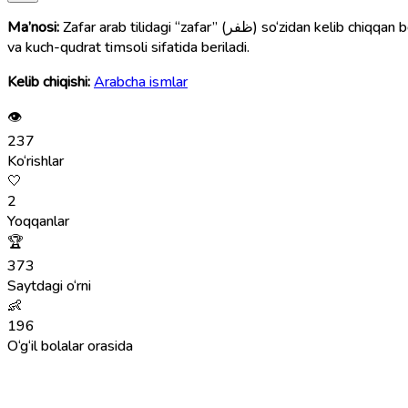
Ma’nosi:
Zafar arab tilidagi “zafar” (ظفر) so‘zidan kelib chiqqan bo‘lib, “g‘alaba”, “yutuq”, “zafarga erishish” degan ma’nolarni anglatadi. Shu boisdan Zafar ismi o‘g‘il bolalarga g‘oliblik, muvaffaqiyat
va kuch-qudrat timsoli sifatida beriladi.
Kelib chiqishi:
Arabcha ismlar
👁
237
Ko‘rishlar
🤍
2
Yoqqanlar
🏆
373
Saytdagi o‘rni
👶
196
O‘g‘il bolalar orasida