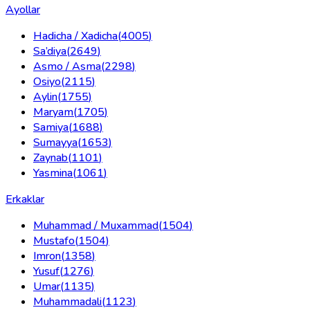
Ayollar
Hadicha / Xadicha
(
4005
)
Sa’diya
(
2649
)
Asmo / Asma
(
2298
)
Osiyo
(
2115
)
Aylin
(
1755
)
Maryam
(
1705
)
Samiya
(
1688
)
Sumayya
(
1653
)
Zaynab
(
1101
)
Yasmina
(
1061
)
Erkaklar
Muhammad / Muxammad
(
1504
)
Mustafo
(
1504
)
Imron
(
1358
)
Yusuf
(
1276
)
Umar
(
1135
)
Muhammadali
(
1123
)