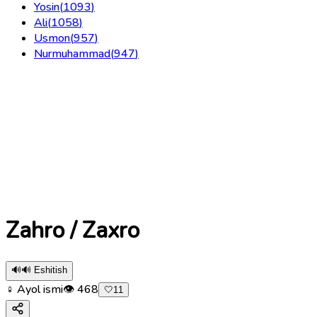
Yosin
(
1093
)
Ali
(
1058
)
Usmon
(
957
)
Nurmuhammad
(
947
)
Zahro / Zaxro
🔊
🔊 Eshitish
♀ Ayol ismi
👁
468
🤍
11