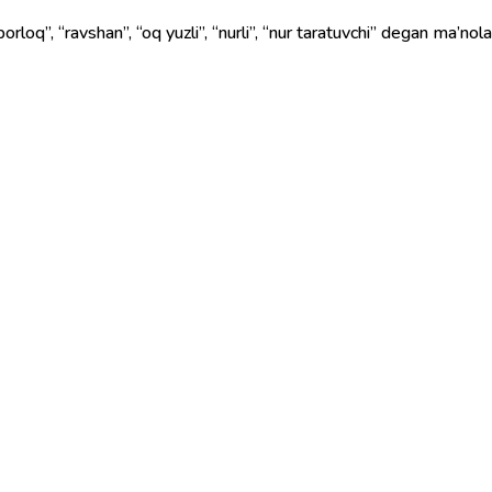
orloq”, “ravshan”, “oq yuzli”, “nurli”, “nur taratuvchi” degan ma’nolar