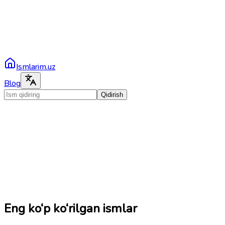
Ismlarim.uz
Blog
Qidirish
Eng ko‘p ko‘rilgan ismlar