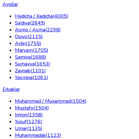
Ayollar
Hadicha / Xadicha
(
4005
)
Sa’diya
(
2649
)
Asmo / Asma
(
2298
)
Osiyo
(
2115
)
Aylin
(
1755
)
Maryam
(
1705
)
Samiya
(
1688
)
Sumayya
(
1653
)
Zaynab
(
1101
)
Yasmina
(
1061
)
Erkaklar
Muhammad / Muxammad
(
1504
)
Mustafo
(
1504
)
Imron
(
1358
)
Yusuf
(
1276
)
Umar
(
1135
)
Muhammadali
(
1123
)