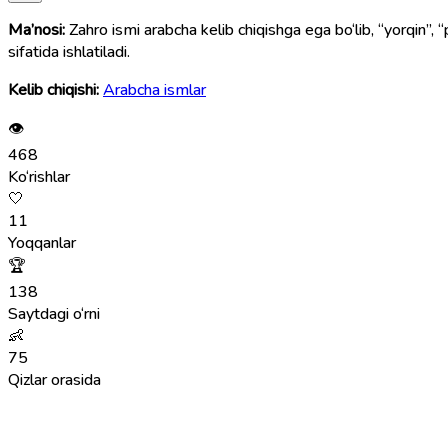
Ma’nosi:
Zahro ismi arabcha kelib chiqishga ega bo‘lib, “yorqin”, “p
sifatida ishlatiladi.
Kelib chiqishi:
Arabcha ismlar
👁
468
Ko‘rishlar
🤍
11
Yoqqanlar
🏆
138
Saytdagi o‘rni
👶
75
Qizlar orasida