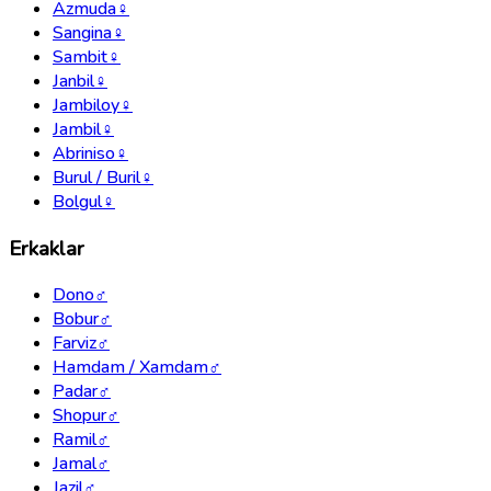
Azmuda
♀
Sangina
♀
Sambit
♀
Janbil
♀
Jambiloy
♀
Jambil
♀
Abriniso
♀
Burul / Buril
♀
Bolgul
♀
Erkaklar
Dono
♂
Bobur
♂
Farviz
♂
Hamdam / Xamdam
♂
Padar
♂
Shopur
♂
Ramil
♂
Jamal
♂
Jazil
♂