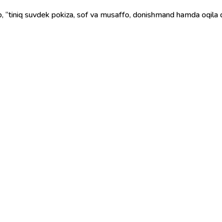
âl (زلال) so'zidan olingan bo‘lib, “tiniq suvdek pokiza, sof va musaffo, donishmand ham