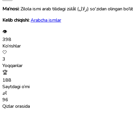
Ma’nosi:
Zilola ismi arab tilidagi zül
Kelib chiqishi:
Arabcha ismlar
👁
398
Ko‘rishlar
🤍
3
Yoqqanlar
🏆
188
Saytdagi o‘rni
👶
96
Qizlar orasida