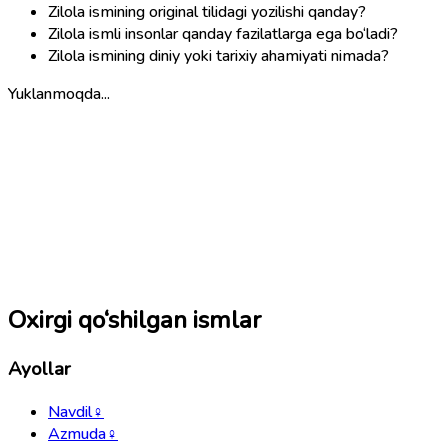
Zilola ismining original tilidagi yozilishi qanday?
Zilola ismli insonlar qanday fazilatlarga ega bo‘ladi?
Zilola ismining diniy yoki tarixiy ahamiyati nimada?
Yuklanmoqda...
Oxirgi qo‘shilgan ismlar
Ayollar
Navdil
♀
Azmuda
♀