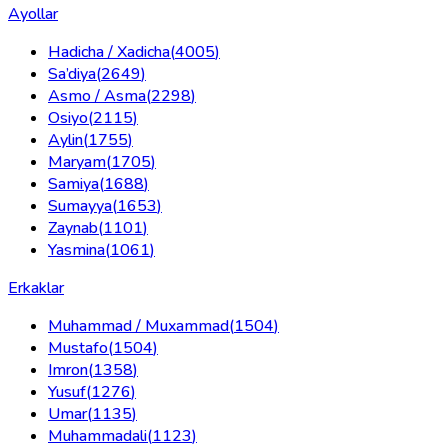
Ayollar
Hadicha / Xadicha
(
4005
)
Sa’diya
(
2649
)
Asmo / Asma
(
2298
)
Osiyo
(
2115
)
Aylin
(
1755
)
Maryam
(
1705
)
Samiya
(
1688
)
Sumayya
(
1653
)
Zaynab
(
1101
)
Yasmina
(
1061
)
Erkaklar
Muhammad / Muxammad
(
1504
)
Mustafo
(
1504
)
Imron
(
1358
)
Yusuf
(
1276
)
Umar
(
1135
)
Muhammadali
(
1123
)