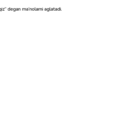
da oqila qiz” degan ma’nolarni aglatadi.