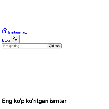
Ismlarim.uz
Blog
Qidirish
Eng ko‘p ko‘rilgan ismlar