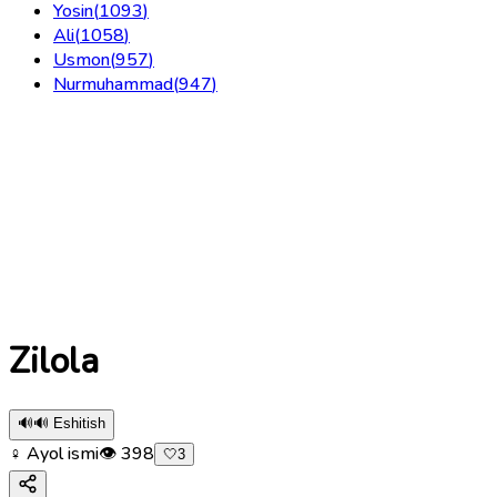
Yosin
(
1093
)
Ali
(
1058
)
Usmon
(
957
)
Nurmuhammad
(
947
)
Zilola
🔊
🔊 Eshitish
♀ Ayol ismi
👁
398
🤍
3