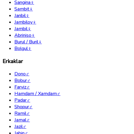
Sangina
♀
Sambit
♀
Janbil
♀
Jambiloy
♀
Jambil
♀
Abriniso
♀
Burul / Buril
♀
Bolgul
♀
Erkaklar
Dono
♂
Bobur
♂
Farviz
♂
Hamdam / Xamdam
♂
Padar
♂
Shopur
♂
Ramil
♂
Jamal
♂
Jazil
♂
Jabin
♂