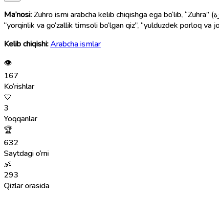
Ma’nosi:
Zuhro ismi arabcha kelib chiqishga ega bo‘lib, “Zuhra” (زُهْرَة) so‘zidan olingan. Bu so‘z “yorqin yulduz”, “sayyora Venera”, “go‘zal”, “porloq” degan ma’nolarni bildiradi. Shu sababli Zuhro ismi
“yorqinlik va go‘zallik timsoli bo‘lgan qiz”, “yulduzdek porloq va j
Kelib chiqishi:
Arabcha ismlar
👁
167
Ko‘rishlar
🤍
3
Yoqqanlar
🏆
632
Saytdagi o‘rni
👶
293
Qizlar orasida