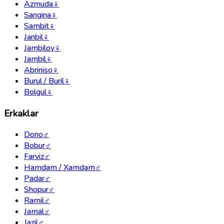
Azmuda
♀
Sangina
♀
Sambit
♀
Janbil
♀
Jambiloy
♀
Jambil
♀
Abriniso
♀
Burul / Buril
♀
Bolgul
♀
Erkaklar
Dono
♂
Bobur
♂
Farviz
♂
Hamdam / Xamdam
♂
Padar
♂
Shopur
♂
Ramil
♂
Jamal
♂
Jazil
♂