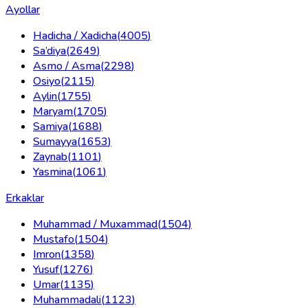
Ayollar
Hadicha / Xadicha
(
4005
)
Sa’diya
(
2649
)
Asmo / Asma
(
2298
)
Osiyo
(
2115
)
Aylin
(
1755
)
Maryam
(
1705
)
Samiya
(
1688
)
Sumayya
(
1653
)
Zaynab
(
1101
)
Yasmina
(
1061
)
Erkaklar
Muhammad / Muxammad
(
1504
)
Mustafo
(
1504
)
Imron
(
1358
)
Yusuf
(
1276
)
Umar
(
1135
)
Muhammadali
(
1123
)