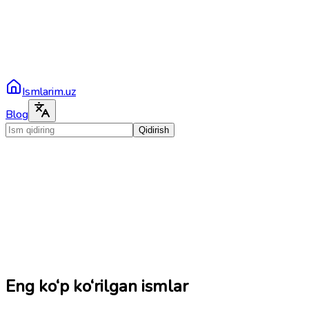
Ismlarim.uz
Blog
Qidirish
Eng ko‘p ko‘rilgan ismlar