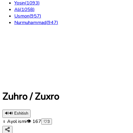
Yosin
(
1093
)
Ali
(
1058
)
Usmon
(
957
)
Nurmuhammad
(
947
)
Zuhro / Zuxro
🔊
🔊 Eshitish
♀ Ayol ismi
👁
167
🤍
3