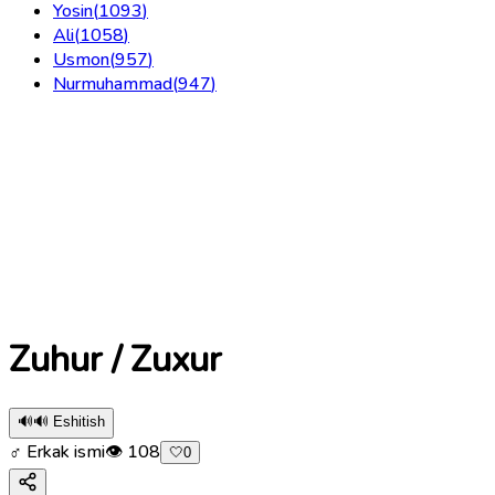
Yosin
(
1093
)
Ali
(
1058
)
Usmon
(
957
)
Nurmuhammad
(
947
)
Zuhur / Zuxur
🔊
🔊 Eshitish
♂ Erkak ismi
👁
108
🤍
0