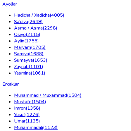
Ayollar
Hadicha / Xadicha
(
4005
)
Sa’diya
(
2649
)
Asmo / Asma
(
2298
)
Osiyo
(
2115
)
Aylin
(
1755
)
Maryam
(
1705
)
Samiya
(
1688
)
Sumayya
(
1653
)
Zaynab
(
1101
)
Yasmina
(
1061
)
Erkaklar
Muhammad / Muxammad
(
1504
)
Mustafo
(
1504
)
Imron
(
1358
)
Yusuf
(
1276
)
Umar
(
1135
)
Muhammadali
(
1123
)