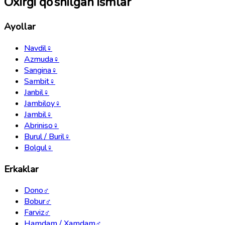
Oxirgi qo‘shilgan ismlar
Ayollar
Navdil
♀
Azmuda
♀
Sangina
♀
Sambit
♀
Janbil
♀
Jambiloy
♀
Jambil
♀
Abriniso
♀
Burul / Buril
♀
Bolgul
♀
Erkaklar
Dono
♂
Bobur
♂
Farviz
♂
Hamdam / Xamdam
♂