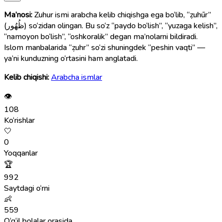
Ma’nosi:
Zuhur ismi arabcha kelib chiqishga ega bo‘lib, “ẓuhūr”
(ظُهُور) so‘zidan olingan. Bu so‘z “paydo bo‘lish”, “yuzaga kelish”,
“namoyon bo‘lish”, “oshkoralik” degan ma’nolarni bildiradi.
Islom manbalarida “ẓuhr” so‘zi shuningdek “peshin vaqti” —
ya’ni kunduzning o‘rtasini ham anglatadi.
Kelib chiqishi:
Arabcha ismlar
👁
108
Ko‘rishlar
🤍
0
Yoqqanlar
🏆
992
Saytdagi o‘rni
👶
559
O‘g‘il bolalar orasida