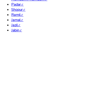
Padar
♂
Shopur
♂
Ramil
♂
Jamal
♂
Jazil
♂
Jabin
♂