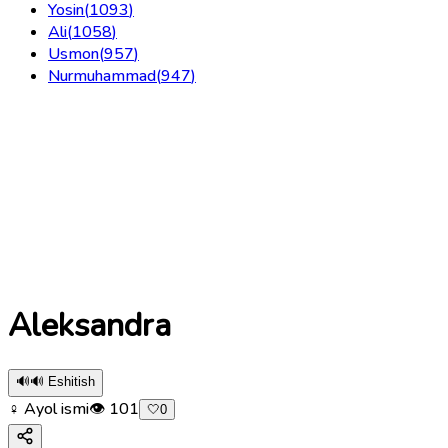
Yosin
(
1093
)
Ali
(
1058
)
Usmon
(
957
)
Nurmuhammad
(
947
)
Aleksandra
🔊
🔊 Eshitish
♀ Ayol ismi
👁
101
🤍
0