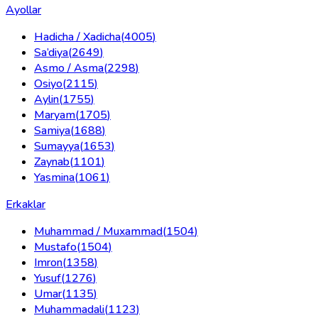
Ayollar
Hadicha / Xadicha
(
4005
)
Sa’diya
(
2649
)
Asmo / Asma
(
2298
)
Osiyo
(
2115
)
Aylin
(
1755
)
Maryam
(
1705
)
Samiya
(
1688
)
Sumayya
(
1653
)
Zaynab
(
1101
)
Yasmina
(
1061
)
Erkaklar
Muhammad / Muxammad
(
1504
)
Mustafo
(
1504
)
Imron
(
1358
)
Yusuf
(
1276
)
Umar
(
1135
)
Muhammadali
(
1123
)