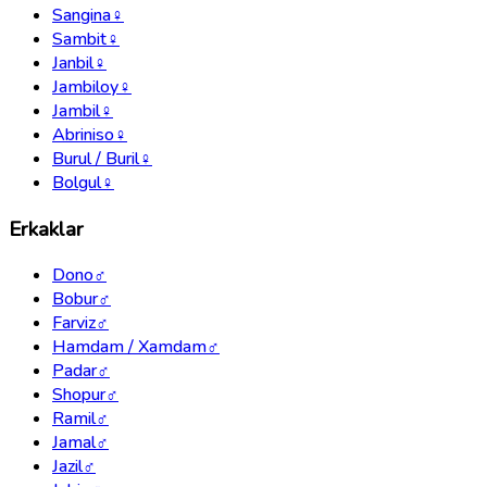
Sangina
♀
Sambit
♀
Janbil
♀
Jambiloy
♀
Jambil
♀
Abriniso
♀
Burul / Buril
♀
Bolgul
♀
Erkaklar
Dono
♂
Bobur
♂
Farviz
♂
Hamdam / Xamdam
♂
Padar
♂
Shopur
♂
Ramil
♂
Jamal
♂
Jazil
♂