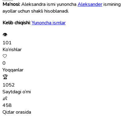
Ma’nosi:
Aleksandra ismi yunoncha
Aleksander
ismining
ayollar uchun shakli hisoblanadi.
Kelib chiqishi:
Yunoncha ismlar
👁
101
Ko‘rishlar
🤍
0
Yoqqanlar
🏆
1052
Saytdagi o‘rni
👶
458
Qizlar orasida