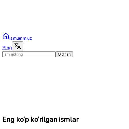
Ismlarim.uz
Blog
Qidirish
Eng ko‘p ko‘rilgan ismlar