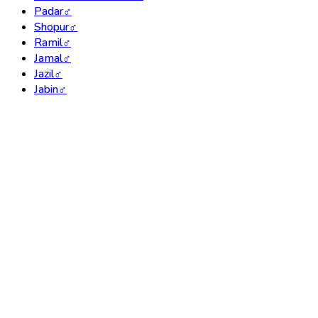
Padar
♂
Shopur
♂
Ramil
♂
Jamal
♂
Jazil
♂
Jabin
♂