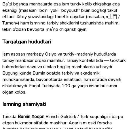
Baʼzi boshqa manbalarda esa ism turkiy kelib chiqishga ega
ekanligi (masalan “bo‘ri” yoki “boyqush” bilan bog‘liq) taklif
etiladi. Xitoy yozuvlaridagi fonetik qaydlar (masalan, «土門 /
Tumen») ham ismning tarixiy shakllarini tushunishda muhim,
lekin o‘zidan bevosita maʼno chiqarish qiyin.
Tarqalgan hududlari
Ism asosan markaziy Osiyo va turkiy-madaniy hududlarda
tarixiy manbalar orqali mashhur. Tarixiy kontekstida — Göktürk
hukmdorlari davri va u bilan bog‘liq manbalarda uchraydi.
Bugungi kunda Bumin odatda tarixiy va akademik
muhokamalarda, bayonotlarda eslatiladi. Ism sifatida deyarli
ishlatilmaydi. Faqat Turkiyada 100 ga yaqin inson bu ismni
olgan xolos.
Ismning ahamiyati
Tarixda
Bumin Xoqon
Birinchi Göktürk / Turk xoqonligini barpo
etgan hukmdor sifatida mashhur. Agar ism eski forscha