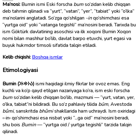
Ma’nosi:
Bumin ismi Eski forscha
bum
so‘zidan kelib chiqqan
deb tahmin qilinadi va “yurt”, “vatan”, “yer”, “tabiat” yoki “o‘lka”
ma’nolarini anglatadi. So‘zga qo‘shilgan
-in
qo‘shimchasi esa
“yurtga oid” yoki “vatanga tegishli” ma’nosini beradi. Tarixda bu
ism Göktürk davlatining asoschisi va ilk xoqoni Bumin Xoqon
nomi bilan mashhur bo‘lib, davlat barpo etuvchi, yurt egasi va
buyuk hukmdor timsoli sifatida talqin etiladi.
Kelib chiqishi:
Boshqa ismlar
Etimologiyasi
Bumin (𐰉𐰆𐰢𐰄𐰣)
ismi haqidagi ilmiy fikrlar bir ovoz emas. Eng
kuchli va ko‘p qayd etilgan nazariyaga ko‘ra, ism eski forscha
bum
so‘zidan kelib chiqqan bo‘lib, mazmuni — “yurt, vatan, yer,
o‘lka, tabiat”ni bildiradi. Bu so‘z pahlaviy tilida
būm
, Avestoda
bûmi
, sanskritda
bhûmi
shakllarida ham uchraydi. Ism oxiridagi
‹-in› qo‘shimchasi esa nisbat yoki “...ga oid” ma’nosini beradi,
shu bois
Bumin
— “yurtga oid / yurtga tegishli” tarzida talqin
qilinadi.