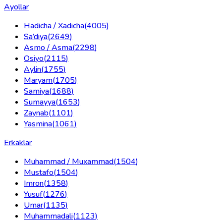
Ayollar
Hadicha / Xadicha
(
4005
)
Sa’diya
(
2649
)
Asmo / Asma
(
2298
)
Osiyo
(
2115
)
Aylin
(
1755
)
Maryam
(
1705
)
Samiya
(
1688
)
Sumayya
(
1653
)
Zaynab
(
1101
)
Yasmina
(
1061
)
Erkaklar
Muhammad / Muxammad
(
1504
)
Mustafo
(
1504
)
Imron
(
1358
)
Yusuf
(
1276
)
Umar
(
1135
)
Muhammadali
(
1123
)