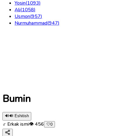
Yosin
(
1093
)
Ali
(
1058
)
Usmon
(
957
)
Nurmuhammad
(
947
)
Bumin
🔊
🔊 Eshitish
♂ Erkak ismi
👁
456
🤍
0