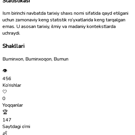
Statistikasi
Ism birinchi navbatda tarixiy shaxs nomi sifatida qayd etilgani
uchun zamonaviy keng statistik ro‘yxatlarida keng tarqalgan
emas. U asosan tarixiy, ilmiy va madaniy kontekstlarda
uchraydi.
Shakllari
Buminxon, Buminxoqon, Bumun
👁
456
Ko‘rishlar
🤍
0
Yoqqanlar
🏆
147
Saytdagi o‘rni
👶