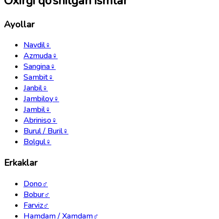
Oxirgi qo‘shilgan ismlar
Ayollar
Navdil
♀
Azmuda
♀
Sangina
♀
Sambit
♀
Janbil
♀
Jambiloy
♀
Jambil
♀
Abriniso
♀
Burul / Buril
♀
Bolgul
♀
Erkaklar
Dono
♂
Bobur
♂
Farviz
♂
Hamdam / Xamdam
♂