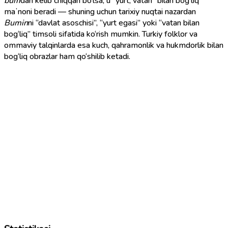
bum
dan kelib chiqqan bo‘lsa, u “yurt, vatan” bilan bog‘liq
maʼnoni beradi — shuning uchun tarixiy nuqtai nazardan
Bumin
ni “davlat asoschisi”, “yurt egasi” yoki “vatan bilan
bog‘liq” timsoli sifatida ko‘rish mumkin. Turkiy folklor va
ommaviy talqinlarda esa kuch, qahramonlik va hukmdorlik bilan
bog‘liq obrazlar ham qo‘shilib ketadi.