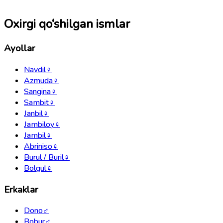
Oxirgi qo‘shilgan ismlar
Ayollar
Navdil
♀
Azmuda
♀
Sangina
♀
Sambit
♀
Janbil
♀
Jambiloy
♀
Jambil
♀
Abriniso
♀
Burul / Buril
♀
Bolgul
♀
Erkaklar
Dono
♂
Bobur
♂