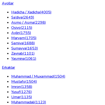
Ayollar
Hadicha / Xadicha
(
4005
)
Sa’diya
(
2649
)
Asmo / Asma
(
2298
)
Osiyo
(
2115
)
Aylin
(
1755
)
Maryam
(
1705
)
Samiya
(
1688
)
Sumayya
(
1653
)
Zaynab
(
1101
)
Yasmina
(
1061
)
Erkaklar
Muhammad / Muxammad
(
1504
)
Mustafo
(
1504
)
Imron
(
1358
)
Yusuf
(
1276
)
Umar
(
1135
)
Muhammadali
(
1123
)