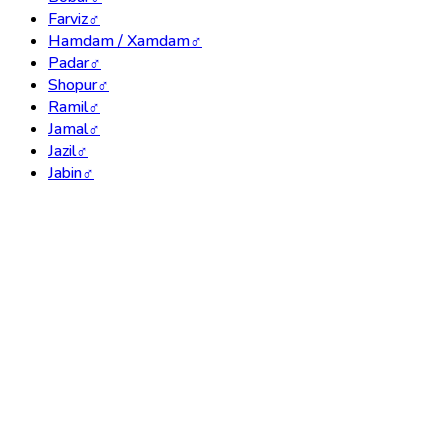
Farviz
♂
Hamdam / Xamdam
♂
Padar
♂
Shopur
♂
Ramil
♂
Jamal
♂
Jazil
♂
Jabin
♂