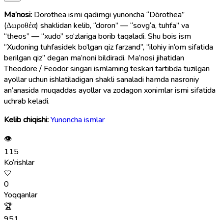
Ma’nosi:
Dorothea ismi qadimgi yunoncha “Dōrothea”
(Δωροθέα) shaklidan kelib, “doron” — “sovg‘a, tuhfa” va
“theos” — “xudo” so‘zlariga borib taqaladi. Shu bois ism
“Xudoning tuhfasidek bo‘lgan qiz farzand”, “ilohiy in’om sifatida
berilgan qiz” degan ma’noni bildiradi. Ma’nosi jihatidan
Theodore / Feodor singari ismlarning teskari tartibda tuzilgan
ayollar uchun ishlatiladigan shakli sanaladi hamda nasroniy
an’anasida muqaddas ayollar va zodagon xonimlar ismi sifatida
uchrab keladi.
Kelib chiqishi:
Yunoncha ismlar
👁
115
Ko‘rishlar
🤍
0
Yoqqanlar
🏆
951