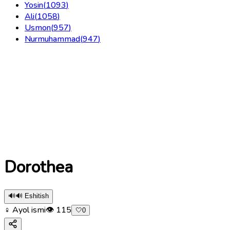
Yosin
(
1093
)
Ali
(
1058
)
Usmon
(
957
)
Nurmuhammad
(
947
)
Dorothea
🔊
🔊 Eshitish
♀ Ayol ismi
👁
115
🤍
0