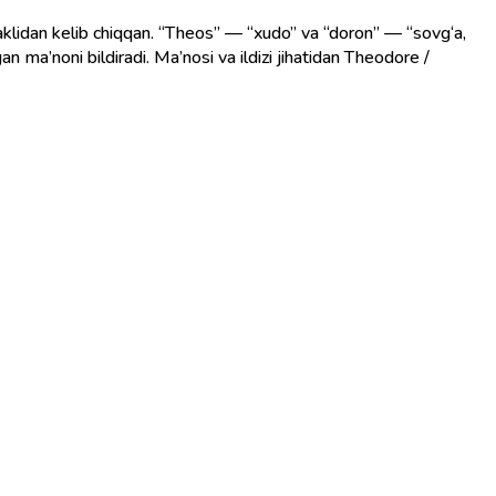
aklidan kelib chiqqan. “Theos” — “xudo” va “doron” — “sovg‘a,
an ma’noni bildiradi. Ma’nosi va ildizi jihatidan Theodore /