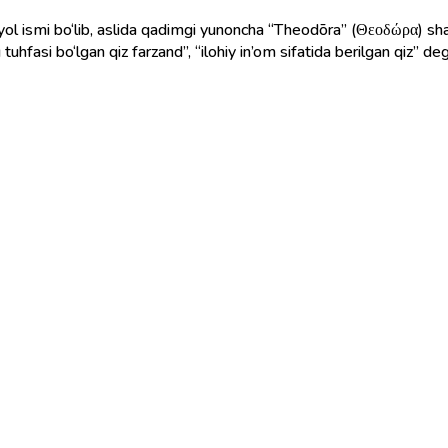
yol ismi bo‘lib, aslida qadimgi yunoncha “Theodōra” (Θεοδώρα) sh
uhfasi bo‘lgan qiz farzand”, “ilohiy in’om sifatida berilgan qiz” deg