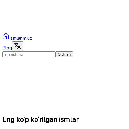
Ismlarim.uz
Blog
Qidirish
Eng ko‘p ko‘rilgan ismlar