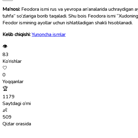
Ma’nosi:
Feodora ismi rus va yevropa an’analarida uchraydigan a
tuhfa” so‘zlariga borib taqaladi. Shu bois Feodora ismi “Xudoning t
Feodor ismining ayollar uchun ishlatiladigan shakli hisoblanadi.
Kelib chiqishi:
Yunoncha ismlar
👁
83
Ko‘rishlar
🤍
0
Yoqqanlar
🏆
1179
Saytdagi o‘rni
👶
509
Qizlar orasida