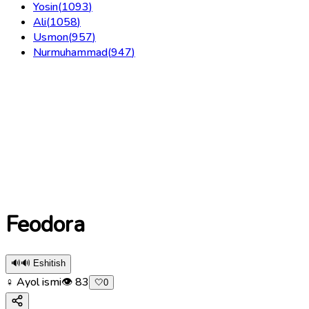
Yosin
(
1093
)
Ali
(
1058
)
Usmon
(
957
)
Nurmuhammad
(
947
)
Feodora
🔊
🔊 Eshitish
♀ Ayol ismi
👁
83
🤍
0