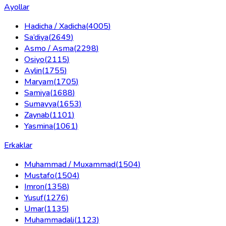
Ayollar
Hadicha / Xadicha
(
4005
)
Sa’diya
(
2649
)
Asmo / Asma
(
2298
)
Osiyo
(
2115
)
Aylin
(
1755
)
Maryam
(
1705
)
Samiya
(
1688
)
Sumayya
(
1653
)
Zaynab
(
1101
)
Yasmina
(
1061
)
Erkaklar
Muhammad / Muxammad
(
1504
)
Mustafo
(
1504
)
Imron
(
1358
)
Yusuf
(
1276
)
Umar
(
1135
)
Muhammadali
(
1123
)