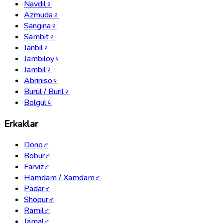
Navdil
♀
Azmuda
♀
Sangina
♀
Sambit
♀
Janbil
♀
Jambiloy
♀
Jambil
♀
Abriniso
♀
Burul / Buril
♀
Bolgul
♀
Erkaklar
Dono
♂
Bobur
♂
Farviz
♂
Hamdam / Xamdam
♂
Padar
♂
Shopur
♂
Ramil
♂
Jamal
♂