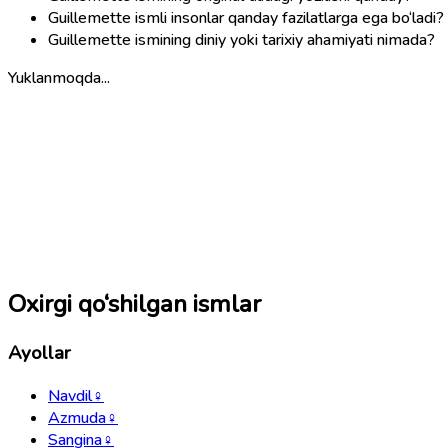
Guillemette ismli insonlar qanday fazilatlarga ega bo‘ladi?
Guillemette ismining diniy yoki tarixiy ahamiyati nimada?
Yuklanmoqda...
Oxirgi qo‘shilgan ismlar
Ayollar
Navdil
♀
Azmuda
♀
Sangina
♀