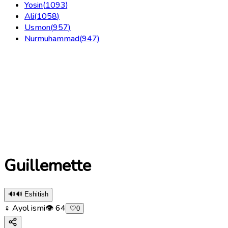
Yosin
(
1093
)
Ali
(
1058
)
Usmon
(
957
)
Nurmuhammad
(
947
)
Guillemette
🔊
🔊 Eshitish
♀ Ayol ismi
👁
64
🤍
0