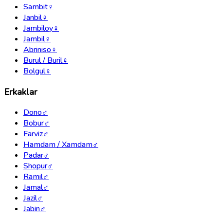
Sambit
♀
Janbil
♀
Jambiloy
♀
Jambil
♀
Abriniso
♀
Burul / Buril
♀
Bolgul
♀
Erkaklar
Dono
♂
Bobur
♂
Farviz
♂
Hamdam / Xamdam
♂
Padar
♂
Shopur
♂
Ramil
♂
Jamal
♂
Jazil
♂
Jabin
♂