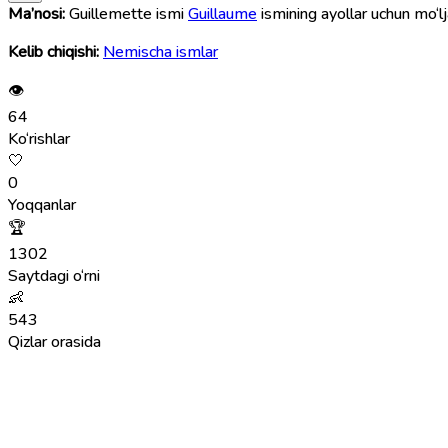
Ma’nosi:
Guillemette ismi
Guillaume
ismining ayollar uchun mo‘lj
Kelib chiqishi:
Nemischa ismlar
👁
64
Ko‘rishlar
🤍
0
Yoqqanlar
🏆
1302
Saytdagi o‘rni
👶
543
Qizlar orasida