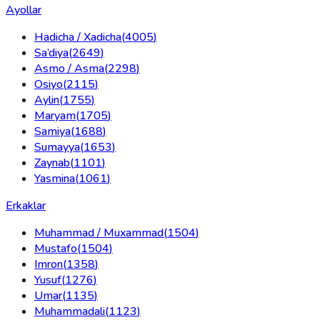
Ayollar
Hadicha / Xadicha
(
4005
)
Sa’diya
(
2649
)
Asmo / Asma
(
2298
)
Osiyo
(
2115
)
Aylin
(
1755
)
Maryam
(
1705
)
Samiya
(
1688
)
Sumayya
(
1653
)
Zaynab
(
1101
)
Yasmina
(
1061
)
Erkaklar
Muhammad / Muxammad
(
1504
)
Mustafo
(
1504
)
Imron
(
1358
)
Yusuf
(
1276
)
Umar
(
1135
)
Muhammadali
(
1123
)