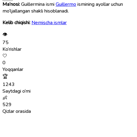
Ma’nosi:
Guillermina ismi
Guillermo
ismining ayollar uchun
mo‘ljallangan shakli hisoblanadi.
Kelib chiqishi:
Nemischa ismlar
👁
75
Ko‘rishlar
🤍
0
Yoqqanlar
🏆
1243
Saytdagi o‘rni
👶
529
Qizlar orasida