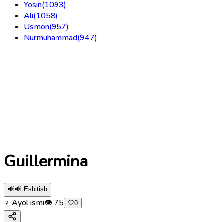
Yosin
(
1093
)
Ali
(
1058
)
Usmon
(
957
)
Nurmuhammad
(
947
)
Guillermina
🔊
🔊 Eshitish
♀ Ayol ismi
👁
75
🤍
0