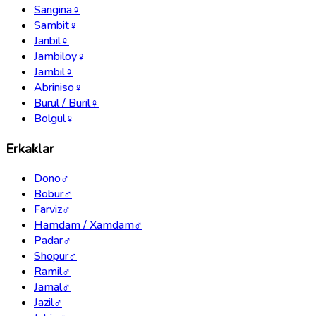
Sangina
♀
Sambit
♀
Janbil
♀
Jambiloy
♀
Jambil
♀
Abriniso
♀
Burul / Buril
♀
Bolgul
♀
Erkaklar
Dono
♂
Bobur
♂
Farviz
♂
Hamdam / Xamdam
♂
Padar
♂
Shopur
♂
Ramil
♂
Jamal
♂
Jazil
♂