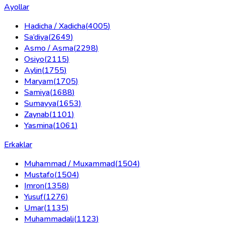
Ayollar
Hadicha / Xadicha
(
4005
)
Sa’diya
(
2649
)
Asmo / Asma
(
2298
)
Osiyo
(
2115
)
Aylin
(
1755
)
Maryam
(
1705
)
Samiya
(
1688
)
Sumayya
(
1653
)
Zaynab
(
1101
)
Yasmina
(
1061
)
Erkaklar
Muhammad / Muxammad
(
1504
)
Mustafo
(
1504
)
Imron
(
1358
)
Yusuf
(
1276
)
Umar
(
1135
)
Muhammadali
(
1123
)