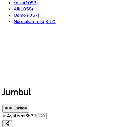
Yosin
(
1093
)
Ali
(
1058
)
Usmon
(
957
)
Nurmuhammad
(
947
)
Jumbul
🔊
🔊 Eshitish
♀ Ayol ismi
👁
71
🤍
0