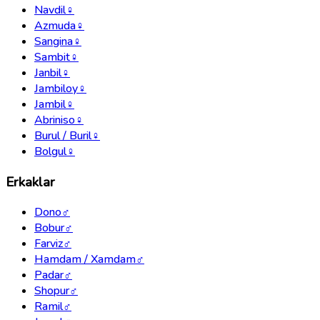
Navdil
♀
Azmuda
♀
Sangina
♀
Sambit
♀
Janbil
♀
Jambiloy
♀
Jambil
♀
Abriniso
♀
Burul / Buril
♀
Bolgul
♀
Erkaklar
Dono
♂
Bobur
♂
Farviz
♂
Hamdam / Xamdam
♂
Padar
♂
Shopur
♂
Ramil
♂