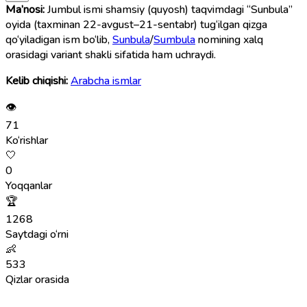
Ma’nosi:
Jumbul ismi shamsiy (quyosh) taqvimdagi “Sunbula”
oyida (taxminan 22-avgust–21-sentabr) tug‘ilgan qizga
qo‘yiladigan ism bo‘lib,
Sunbula
/
Sumbula
nomining xalq
orasidagi variant shakli sifatida ham uchraydi.
Kelib chiqishi:
Arabcha ismlar
👁
71
Ko‘rishlar
🤍
0
Yoqqanlar
🏆
1268
Saytdagi o‘rni
👶
533
Qizlar orasida