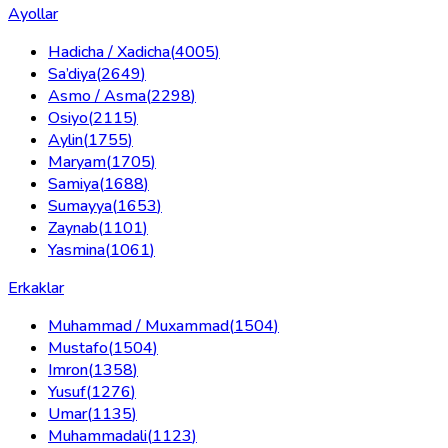
Ayollar
Hadicha / Xadicha
(
4005
)
Sa’diya
(
2649
)
Asmo / Asma
(
2298
)
Osiyo
(
2115
)
Aylin
(
1755
)
Maryam
(
1705
)
Samiya
(
1688
)
Sumayya
(
1653
)
Zaynab
(
1101
)
Yasmina
(
1061
)
Erkaklar
Muhammad / Muxammad
(
1504
)
Mustafo
(
1504
)
Imron
(
1358
)
Yusuf
(
1276
)
Umar
(
1135
)
Muhammadali
(
1123
)