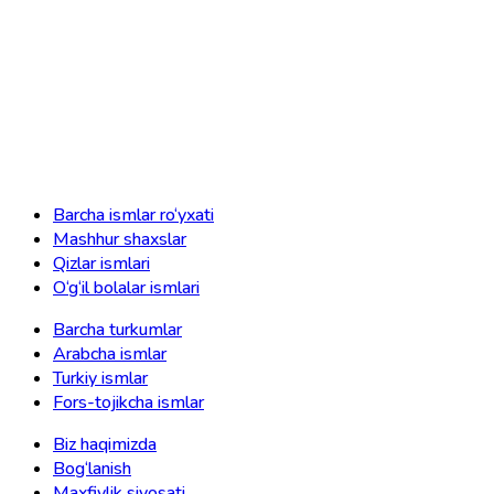
Barcha ismlar ro‘yxati
Mashhur shaxslar
Qizlar ismlari
O‘g‘il bolalar ismlari
Barcha turkumlar
Arabcha ismlar
Turkiy ismlar
Fors-tojikcha ismlar
Biz haqimizda
Bog‘lanish
Maxfiylik siyosati