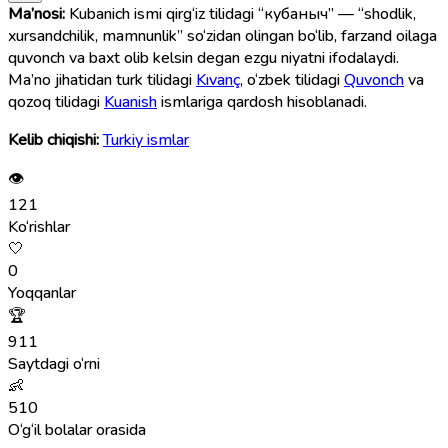
Ma’nosi:
Kubanich ismi qirg‘iz tilidagi “кубаныч” — “shodlik,
xursandchilik, mamnunlik” so‘zidan olingan bo‘lib, farzand oilaga
quvonch va baxt olib kelsin degan ezgu niyatni ifodalaydi.
Ma’no jihatidan turk tilidagi
Kıvanç
, o‘zbek tilidagi
Quvonch
va
qozoq tilidagi
Kuanish
ismlariga qardosh hisoblanadi.
Kelib chiqishi:
Turkiy ismlar
👁
121
Ko‘rishlar
🤍
0
Yoqqanlar
🏆
911
Saytdagi o‘rni
👶
510
O‘g‘il bolalar orasida