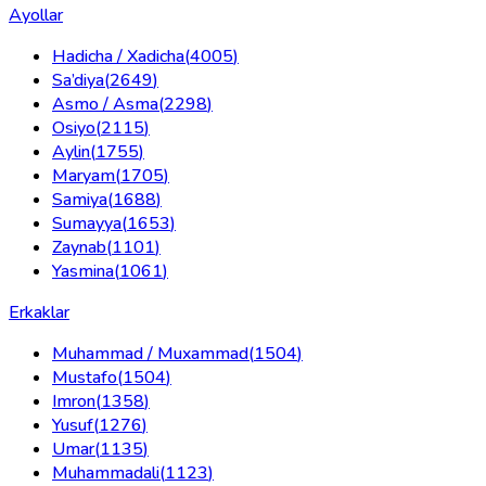
Ayollar
Hadicha / Xadicha
(
4005
)
Sa’diya
(
2649
)
Asmo / Asma
(
2298
)
Osiyo
(
2115
)
Aylin
(
1755
)
Maryam
(
1705
)
Samiya
(
1688
)
Sumayya
(
1653
)
Zaynab
(
1101
)
Yasmina
(
1061
)
Erkaklar
Muhammad / Muxammad
(
1504
)
Mustafo
(
1504
)
Imron
(
1358
)
Yusuf
(
1276
)
Umar
(
1135
)
Muhammadali
(
1123
)