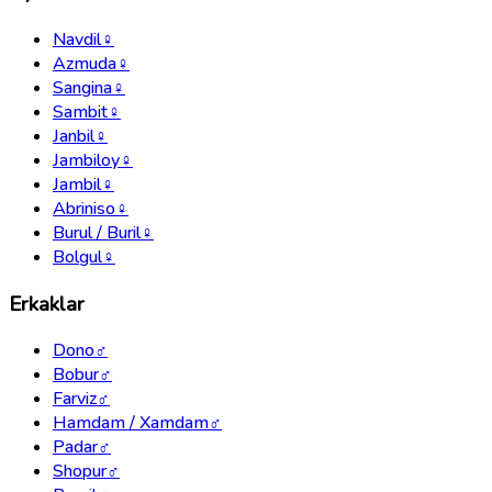
Navdil
♀
Azmuda
♀
Sangina
♀
Sambit
♀
Janbil
♀
Jambiloy
♀
Jambil
♀
Abriniso
♀
Burul / Buril
♀
Bolgul
♀
Erkaklar
Dono
♂
Bobur
♂
Farviz
♂
Hamdam / Xamdam
♂
Padar
♂
Shopur
♂