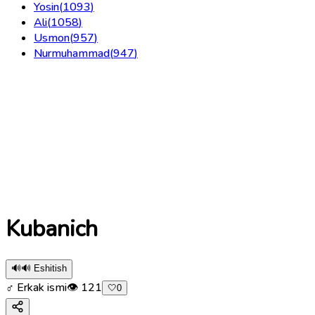
Yosin
(
1093
)
Ali
(
1058
)
Usmon
(
957
)
Nurmuhammad
(
947
)
Kubanich
🔊
🔊 Eshitish
♂ Erkak ismi
👁
121
🤍
0