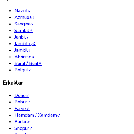
Navdil
♀
Azmuda
♀
Sangina
♀
Sambit
♀
Janbil
♀
Jambiloy
♀
Jambil
♀
Abriniso
♀
Burul / Buril
♀
Bolgul
♀
Erkaklar
Dono
♂
Bobur
♂
Farviz
♂
Hamdam / Xamdam
♂
Padar
♂
Shopur
♂