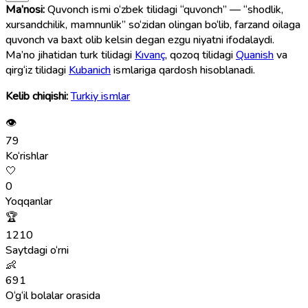
Ma’nosi:
Quvonch ismi o‘zbek tilidagi “quvonch” — “shodlik,
xursandchilik, mamnunlik” so‘zidan olingan bo‘lib, farzand oilaga
quvonch va baxt olib kelsin degan ezgu niyatni ifodalaydi.
Ma’no jihatidan turk tilidagi
Kıvanç
, qozoq tilidagi
Quanish
va
qirg‘iz tilidagi
Kubanich
ismlariga qardosh hisoblanadi.
Kelib chiqishi:
Turkiy ismlar
👁
79
Ko‘rishlar
🤍
0
Yoqqanlar
🏆
1210
Saytdagi o‘rni
👶
691
O‘g‘il bolalar orasida