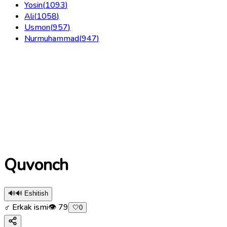
Yosin
(
1093
)
Ali
(
1058
)
Usmon
(
957
)
Nurmuhammad
(
947
)
Quvonch
🔊
🔊 Eshitish
♂ Erkak ismi
👁
79
🤍
0