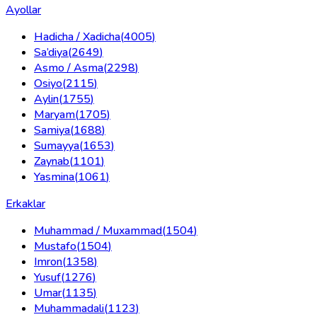
Ayollar
Hadicha / Xadicha
(
4005
)
Sa’diya
(
2649
)
Asmo / Asma
(
2298
)
Osiyo
(
2115
)
Aylin
(
1755
)
Maryam
(
1705
)
Samiya
(
1688
)
Sumayya
(
1653
)
Zaynab
(
1101
)
Yasmina
(
1061
)
Erkaklar
Muhammad / Muxammad
(
1504
)
Mustafo
(
1504
)
Imron
(
1358
)
Yusuf
(
1276
)
Umar
(
1135
)
Muhammadali
(
1123
)