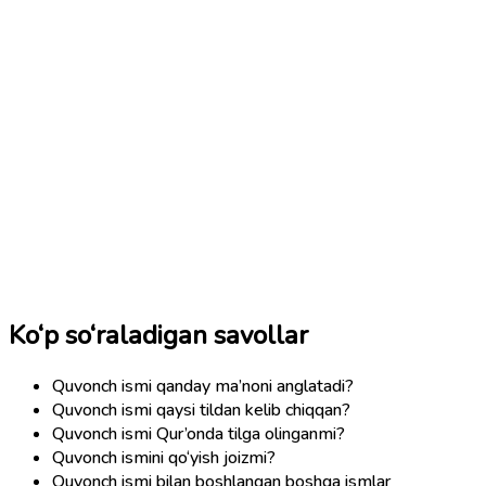
Ko‘p so‘raladigan savollar
Quvonch ismi qanday ma’noni anglatadi?
Quvonch ismi qaysi tildan kelib chiqqan?
Quvonch ismi Qur’onda tilga olinganmi?
Quvonch ismini qo‘yish joizmi?
Quvonch ismi bilan boshlangan boshqa ismlar