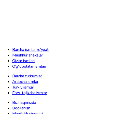
Barcha ismlar ro‘yxati
Mashhur shaxslar
Qizlar ismlari
O‘g‘il bolalar ismlari
Barcha turkumlar
Arabcha ismlar
Turkiy ismlar
Fors-tojikcha ismlar
Biz haqimizda
Bog‘lanish
Maxfiylik siyosati