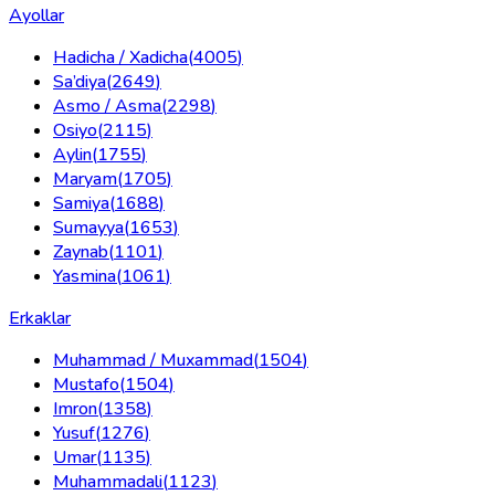
Ayollar
Hadicha / Xadicha
(
4005
)
Sa’diya
(
2649
)
Asmo / Asma
(
2298
)
Osiyo
(
2115
)
Aylin
(
1755
)
Maryam
(
1705
)
Samiya
(
1688
)
Sumayya
(
1653
)
Zaynab
(
1101
)
Yasmina
(
1061
)
Erkaklar
Muhammad / Muxammad
(
1504
)
Mustafo
(
1504
)
Imron
(
1358
)
Yusuf
(
1276
)
Umar
(
1135
)
Muhammadali
(
1123
)