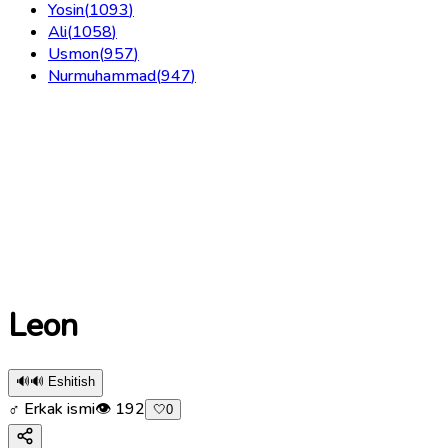
Yosin
(
1093
)
Ali
(
1058
)
Usmon
(
957
)
Nurmuhammad
(
947
)
Leon
🔊
🔊 Eshitish
♂ Erkak ismi
👁
192
🤍
0