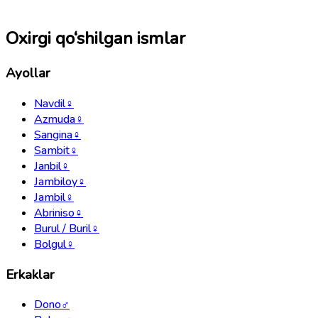
Oxirgi qo‘shilgan ismlar
Ayollar
Navdil
♀
Azmuda
♀
Sangina
♀
Sambit
♀
Janbil
♀
Jambiloy
♀
Jambil
♀
Abriniso
♀
Burul / Buril
♀
Bolgul
♀
Erkaklar
Dono
♂