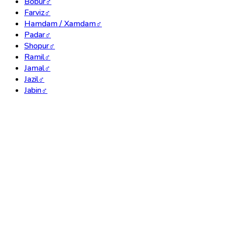
Bobur
♂
Farviz
♂
Hamdam / Xamdam
♂
Padar
♂
Shopur
♂
Ramil
♂
Jamal
♂
Jazil
♂
Jabin
♂