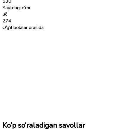
530
Saytdagi o‘rni
👶
274
O‘g‘il bolalar orasida
Ko‘p so‘raladigan savollar