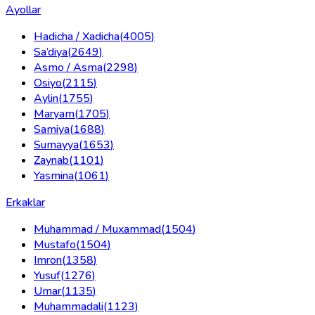
Ayollar
Hadicha / Xadicha
(
4005
)
Sa’diya
(
2649
)
Asmo / Asma
(
2298
)
Osiyo
(
2115
)
Aylin
(
1755
)
Maryam
(
1705
)
Samiya
(
1688
)
Sumayya
(
1653
)
Zaynab
(
1101
)
Yasmina
(
1061
)
Erkaklar
Muhammad / Muxammad
(
1504
)
Mustafo
(
1504
)
Imron
(
1358
)
Yusuf
(
1276
)
Umar
(
1135
)
Muhammadali
(
1123
)