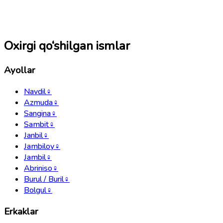
Oxirgi qo‘shilgan ismlar
Ayollar
Navdil
♀
Azmuda
♀
Sangina
♀
Sambit
♀
Janbil
♀
Jambiloy
♀
Jambil
♀
Abriniso
♀
Burul / Buril
♀
Bolgul
♀
Erkaklar