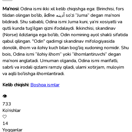
Ma’nosi:
Odina ismi ikki xil kelib chiqishga ega: Birinchisi, fors
tilidan olingan bo‘lib, âdîne آدينه so‘zi “Juma” degan ma’noni
bildiradi. Shu sababli, Odina ismi Juma kuni, ya’ni xosiyatli va
qutli kunda tug‘ilgan qizni ifodalaydi. Ikkinchisi, skandinav
(Norse) ildizlariga ega bo‘lib, Odin nomining ayol shakli sifatida
qabul qilingan. "Odin" qadimgi skandinav mifologiyasida
donolik, ilhom va ilohiy kuch bilan bog‘liq xudoning nomidir. Shu
bois, Odina ismi “ilohiy ilhom” yoki “ilhomlantiruvchi” degan
ma’noni anglatadi. Umuman olganda, Odina ismi marifatli,
sabrli va irodali qizlarni ramziy qiladi, ularni xotirjam, muloyim
va aqlli bo‘lishga ilhomlantiradi.
Kelib chiqishi:
Boshqa ismlar
👁
733
Ko‘rishlar
🤍
14
Yoqqanlar