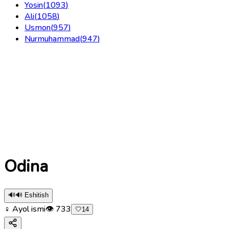
Yosin
(
1093
)
Ali
(
1058
)
Usmon
(
957
)
Nurmuhammad
(
947
)
Odina
🔊
🔊 Eshitish
♀ Ayol ismi
👁
733
🤍
14