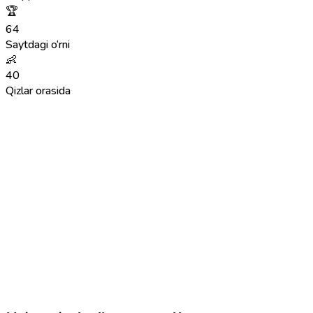
🏆
64
Saytdagi o‘rni
👶
40
Qizlar orasida