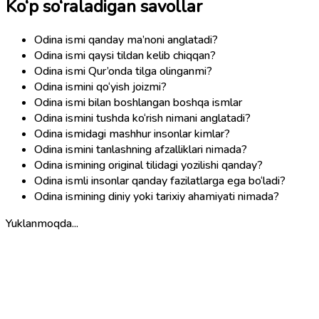
Ko‘p so‘raladigan savollar
Odina ismi qanday ma’noni anglatadi?
Odina ismi qaysi tildan kelib chiqqan?
Odina ismi Qur’onda tilga olinganmi?
Odina ismini qo‘yish joizmi?
Odina ismi bilan boshlangan boshqa ismlar
Odina ismini tushda ko‘rish nimani anglatadi?
Odina ismidagi mashhur insonlar kimlar?
Odina ismini tanlashning afzalliklari nimada?
Odina ismining original tilidagi yozilishi qanday?
Odina ismli insonlar qanday fazilatlarga ega bo‘ladi?
Odina ismining diniy yoki tarixiy ahamiyati nimada?
Yuklanmoqda...