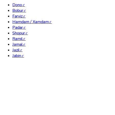
Dono
♂
Bobur
♂
Farviz
♂
Hamdam / Xamdam
♂
Padar
♂
Shopur
♂
Ramil
♂
Jamal
♂
Jazil
♂
Jabin
♂